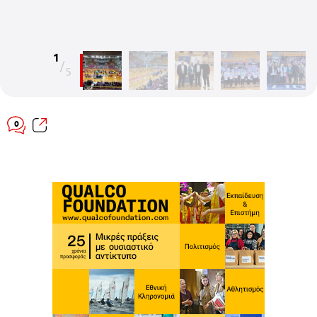
1
/
5
0