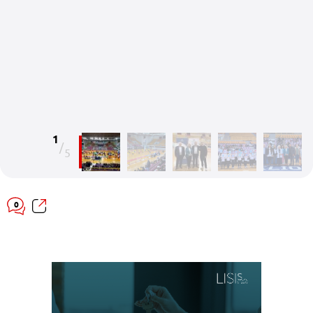
1
/
5
0