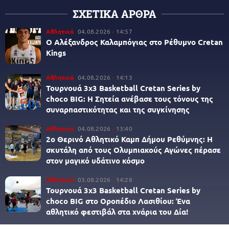
ΣΧΕΤΙΚΑ ΑΡΘΡΑ
Αθλητικά
04.08.2026
14:57
Ο Αλέξανδρος Καλαμπόγιας στο Ρέθυμνο Cretan
Kings
Αθλητικά
04.08.2026
14:13
Τουρνουά 3x3 Βasketball Cretan Series by
choco BIG: Η Σητεία ανέβασε τους τόνους της
συναρπαστικότητας και της συγκίνησης
Αθλητικά
04.08.2026
13:40
2ο Θερινό Αθλητικό Καμπ Δήμου Ρεθύμνης: Η
σκυτάλη από τους Ολυμπιακούς Αγώνες πέρασε
στον μαγικό υδάτινο κόσμο
Αθλητικά
03.08.2026
14:28
Τουρνουά 3x3 Βasketball Cretan Series by
choco BIG στο Οροπέδιο Λασιθίου: Ένα
αθλητικό φεστιβάλ στα χνάρια του Δία!