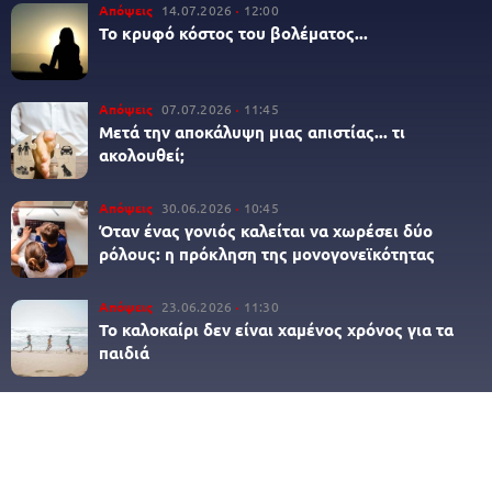
Απόψεις
14.07.2026
12:00
Το κρυφό κόστος του βολέματος...
Απόψεις
07.07.2026
11:45
Μετά την αποκάλυψη μιας απιστίας... τι
ακολουθεί;
Απόψεις
30.06.2026
10:45
Όταν ένας γονιός καλείται να χωρέσει δύο
ρόλους: η πρόκληση της μονογονεϊκότητας
Απόψεις
23.06.2026
11:30
Το καλοκαίρι δεν είναι χαμένος χρόνος για τα
παιδιά