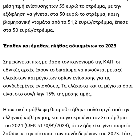
µέση τιµή ενίσχυσης των 55 ευρώ το στρέµµα, µε την
εξόφληση να γίνεται στα 50 ευρώ το στρέµµα, και η
βιοµηχανική ντοµάτα από τα 51,2 ευρώ/στρέµµα, έπεσε
στα 50 ευρώ/στρέµµα.
Έπαθαν και έµαθαν, πλήθος αδικηµένων το 2023
Σηµειώνεται πως µε βάση τον κανονισµό της ΚΑΠ, οι
εθνικές αρχές έχουν το δικαίωµα να κινούνται µεταξύ
ελαχίστων και µέγιστων ορίων ενίσχυσης για τις
συνδεδεµένες ενισχύσεις. Τα ελάχιστα και τα µέγιστα όρια
είναι στο συν/πλην 15% της µέσης τιµής.
Η σχετική πρόβλεψη θεσµοθετήθηκε πολύ αργά από την
ελληνική κυβέρνηση, και συγκεκριµένα τον Σεπτέµβριο
του 2024 (ΦΕΚ 5170/Β’/2024), όταν ήδη είχε γίνει σωρεία
λαθών µε την πίστωση των συνδεδεµένων του 2023. Τότε,