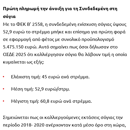
Πρώτη πληρωμή την άνοιξη για τη Συνδεδεμένη στη
σόγια
Με το ΦΕΚ Β’ 2558, η συνδεδεµένη ενίσχυση σόγιας ύψους
52,9 ευρώ το στρέµµα µπήκε και επίσηµα για πρώτη φορά
σε εφαρµογή από φέτος µε συνολικό προϋπολογισµό
5.475.150 ευρώ. Αυτό σηµαίνει πως όσοι δήλωσαν στο
ΟΣ∆Ε 2025 ότι καλλιέργησαν σόγια θα λάβουν τιµή η οποία
κυµαίνεται ως εξής:
Ελάχιστη τιµή: 45 ευρώ ανά στρέµµα.
Μέση τιµή: 52,9 ευρώ/στρµ.
Μέγιστη τιµή: 60,8 ευρώ ανά στρέµµα.
Σηµειώνεται πως οι καλλιεργούµενες εκτάσεις σόγιας την
περίοδο 2018- 2020 ανέρχονταν κατά µέσο όρο στη χώρα,