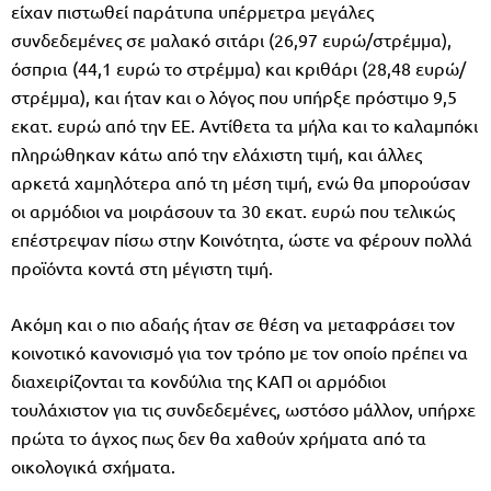
είχαν πιστωθεί παράτυπα υπέρµετρα µεγάλες
συνδεδεµένες σε µαλακό σιτάρι (26,97 ευρώ/στρέµµα),
όσπρια (44,1 ευρώ το στρέµµα) και κριθάρι (28,48 ευρώ/
στρέµµα), και ήταν και ο λόγος που υπήρξε πρόστιµο 9,5
εκατ. ευρώ από την ΕΕ. Αντίθετα τα µήλα και το καλαµπόκι
πληρώθηκαν κάτω από την ελάχιστη τιµή, και άλλες
αρκετά χαµηλότερα από τη µέση τιµή, ενώ θα µπορούσαν
οι αρµόδιοι να µοιράσουν τα 30 εκατ. ευρώ που τελικώς
επέστρεψαν πίσω στην Κοινότητα, ώστε να φέρουν πολλά
προϊόντα κοντά στη µέγιστη τιµή.
Ακόµη και ο πιο αδαής ήταν σε θέση να µεταφράσει τον
κοινοτικό κανονισµό για τον τρόπο µε τον οποίο πρέπει να
διαχειρίζονται τα κονδύλια της ΚΑΠ οι αρµόδιοι
τουλάχιστον για τις συνδεδεµένες, ωστόσο µάλλον, υπήρχε
πρώτα το άγχος πως δεν θα χαθούν χρήµατα από τα
οικολογικά σχήµατα.