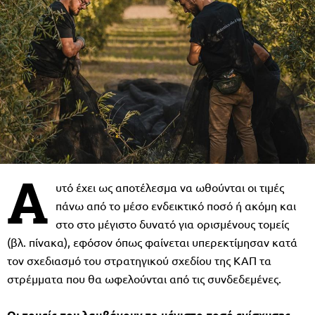
Α
υτό έχει ως αποτέλεσµα να ωθούνται οι τιµές
πάνω από το µέσο ενδεικτικό ποσό ή ακόµη και
στο στο µέγιστο δυνατό για ορισµένους τοµείς
(βλ. πίνακα), εφόσον όπως φαίνεται υπερεκτίµησαν κατά
τον σχεδιασµό του στρατηγικού σχεδίου της ΚΑΠ τα
στρέµµατα που θα ωφελούνται από τις συνδεδεµένες.
Οι τοµείς που λαµβάνουν το µέγιστο ποσό ενίσχυσης