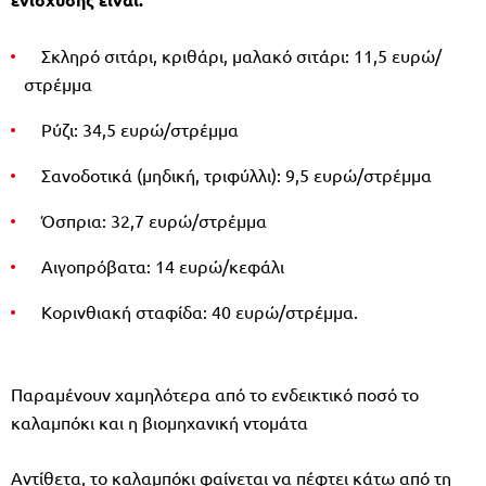
Σκληρό σιτάρι, κριθάρι, µαλακό σιτάρι: 11,5 ευρώ/
στρέµµα
Ρύζι: 34,5 ευρώ/στρέµµα
Σανοδοτικά (µηδική, τριφύλλι): 9,5 ευρώ/στρέµµα
Όσπρια: 32,7 ευρώ/στρέµµα
Αιγοπρόβατα: 14 ευρώ/κεφάλι
Κορινθιακή σταφίδα: 40 ευρώ/στρέµµα.
Παραµένουν χαµηλότερα από το ενδεικτικό ποσό το
καλαµπόκι και η βιοµηχανική ντοµάτα
Αντίθετα, το καλαµπόκι φαίνεται να πέφτει κάτω από τη