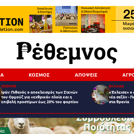
ΔΑ
ΚΟΣΜΟΣ
ΑΠΟΨΕΙΣ
ΑΓΡ
ΚΟΣΜΟΣ
ΕΛΛΑΔΑ
Ιράν: Πιθανός ο αποκλεισμός των Στενών
«Έκλεισε» ο 
του Ορμούζ για «εχθρικά» πλοία και η
νέα σεζόν - Π
επιβολή προστίμων έως 20% του φορτίου
στα θρανία