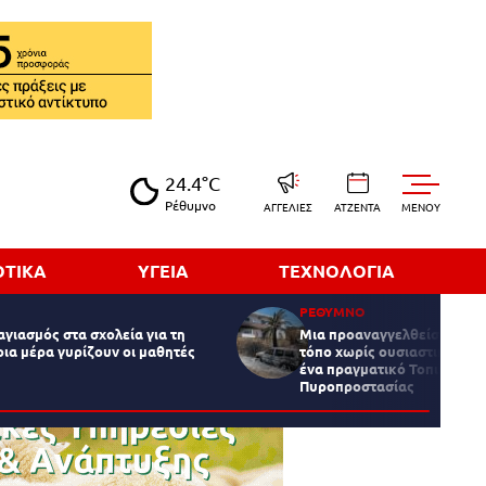
24.4°C
Ρέθυμνο
ΑΓΓΕΛΙΕΣ
ΑΤΖΕΝΤΑ
MENOY
ΟΤΙΚΑ
ΥΓΕΙΑ
ΤΕΧΝΟΛΟΓΙΑ
ΡΕΘΥΜΝΟ
αγιασμός στα σχολεία για τη
Μια προαναγγελθείσα τραγ
οια μέρα γυρίζουν οι μαθητές
τόπο χωρίς ουσιαστική πρό
ένα πραγματικό Τοπικό Μο
Πυροπροστασίας