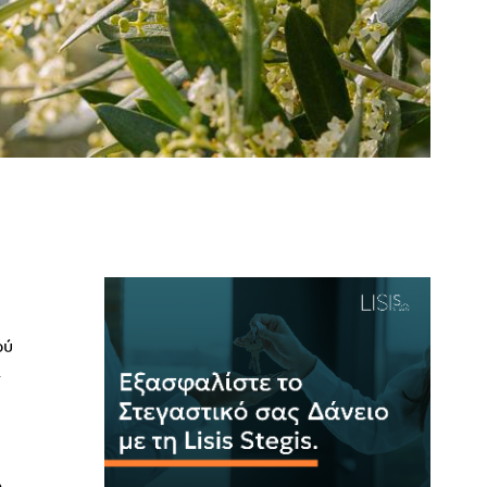
ού
4
ώ