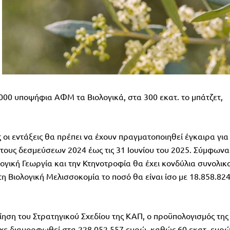
000 υποψήφια ΑΦΜ τα Βιολογικά, στα 300 εκατ. το μπάτζετ,
 οι εντάξεις θα πρέπει να έχουν πραγματοποιηθεί έγκαιρα για
έτους δεσμεύσεων 2024 έως τις 31 Ιουνίου του 2025. Σύμφωνα
λογική Γεωργία και την Κτηνοτροφία θα έχει κονδύλια συνολικ
τη Βιολογική Μελισσοκομία το ποσό θα είναι ίσο με 18.858.82
ίηση του Στρατηγικού Σχεδίου της ΚΑΠ, ο προϋπολογισμός της
είχε διαμορφωθεί στα 228.052.557 ευρώ, καθώς 60 εκατ. ευρ