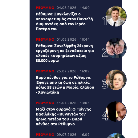
ΡΕΘΥΜΝΟ
04.08.2026
14:00
Ρέθυμνο: Συγκλονίζει ο
αποχαιρετισμός στον Παντελή
Διαμαντάκη από τον Ιερέα
Πατέρα του
ΡΕΘΥΜΝΟ
01.08.2026
10:44
Ρέθυμνο: Συνελήφθη 24χρονη
εργαζόμενη σε ξενοδοχείο για
κλοπές κοσμημάτων αξίας
38.000 ευρώ
ΡΕΘΥΜΝΟ
25.07.2026
16:09
Βαρύ πένθος για το Ρέθυμνο:
Έφυγε από τη ζωή σε ηλικία
μόλις 58 ετών η Μαρία Κλάδου
- Χανιωτάκη
ΡΕΘΥΜΝΟ
11.07.2026
13:05
Μαζί στον ουρανό: Ο Γιάννης
Βασιλάκης «συναντά» τον
ήρωα πατέρα του - Βαρύ
πένθος στο Ρέθυμνο
ΡΕΘΥΜΝΟ
09.07.2026
16:09