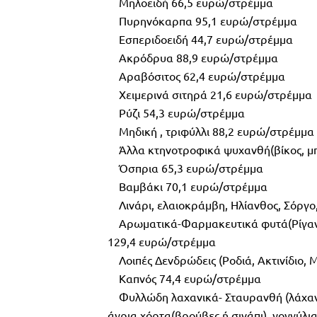
Μηλοειδή 66,5 ευρώ/στρέμμα
Πυρηνόκαρπα 95,1 ευρώ/στρέμμα
Εσπεριδοειδή 44,7 ευρώ/στρέμμα
Ακρόδρυα 88,9 ευρώ/στρέμμα
Αραβόσιτος 62,4 ευρώ/στρέμμα
Χειμερινά σιτηρά 21,6 ευρώ/στρέμμα
Ρύζι 54,3 ευρώ/στρέμμα
Μηδική , τριφύλλι 88,2 ευρώ/στρέμμα
Άλλα κτηνοτροφικά ψυχανθή(βίκος, μπιζ
Όσπρια 65,3 ευρώ/στρέμμα
Βαμβάκι 70,1 ευρώ/στρέμμα
Λινάρι, ελαιοκράμβη, Ηλίανθος, Σόργο,
Αρωματικά-Φαρμακευτικά φυτά(Ρίγανη, 
129,4 ευρώ/στρέμμα
Λοιπές Δενδρώδεις (Ροδιά, Ακτινίδιο, 
Καπνός 74,4 ευρώ/στρέμμα
Φυλλώδη λαχανικά- Σταυρανθή (λάχανο,
άγρια χόρτα(βρούβες ή σινάπι), γογγύ