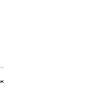
 1
 με