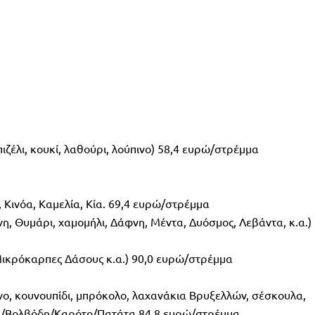
έλι, κουκί, λαθούρι, λούπινο) 58,4 ευρώ/στρέμμα
 Κινόα, Καμελία, Κία. 69,4 ευρώ/στρέμμα
Θυμάρι, χαμομήλι, Δάφνη, Μέντα, Δυόσμος, Λεβάντα, κ.α.)
Μικρόκαρπες Δάσους κ.α.) 90,0 ευρώ/στρέμμα
 κουνουπίδι, μπρόκολο, λαχανάκια Βρυξελλών, σέσκουλα,
λια/Βολβόδη/Καρότο/Πατάτα 84,8 ευρώ/στρέμμα