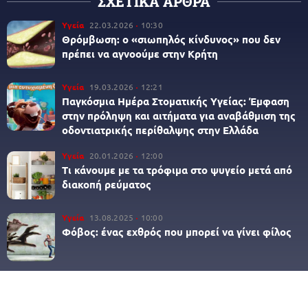
ΣΧΕΤΙΚΑ ΑΡΘΡΑ
Υγεία
22.03.2026
10:30
Θρόμβωση: ο «σιωπηλός κίνδυνος» που δεν
πρέπει να αγνοούμε στην Κρήτη
Υγεία
19.03.2026
12:21
Παγκόσμια Ημέρα Στοματικής Υγείας: Έμφαση
στην πρόληψη και αιτήματα για αναβάθμιση της
οδοντιατρικής περίθαλψης στην Ελλάδα
Υγεία
20.01.2026
12:00
Τι κάνουμε με τα τρόφιμα στο ψυγείο μετά από
διακοπή ρεύματος
Υγεία
13.08.2025
10:00
Φόβος: ένας εχθρός που μπορεί να γίνει φίλος