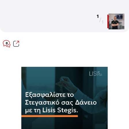
1
/
1
0