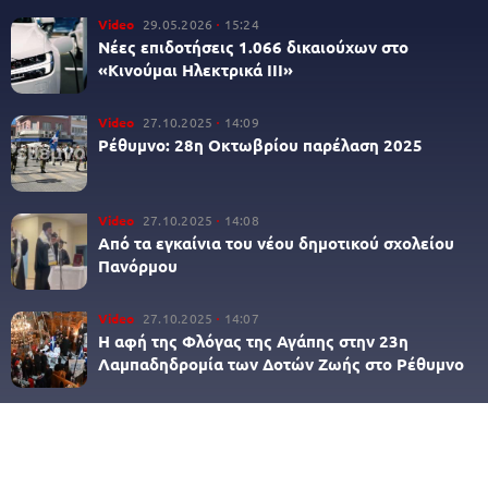
Video
29.05.2026
15:24
Νέες επιδοτήσεις 1.066 δικαιούχων στο
«Κινούμαι Ηλεκτρικά ΙΙΙ»
Video
27.10.2025
14:09
Ρέθυμνο: 28η Οκτωβρίου παρέλαση 2025
Video
27.10.2025
14:08
Από τα εγκαίνια του νέου δημοτικού σχολείου
Πανόρμου
Video
27.10.2025
14:07
Η αφή της Φλόγας της Αγάπης στην 23η
Λαμπαδηδρομία των Δοτών Ζωής στο Ρέθυμνο