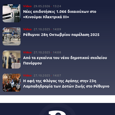
Video
29.05.2026
15:24
Νέες επιδοτήσεις 1.066 δικαιούχων στο
«Κινούμαι Ηλεκτρικά ΙΙΙ»
Video
27.10.2025
14:09
Ρέθυμνο: 28η Οκτωβρίου παρέλαση 2025
Video
27.10.2025
14:08
Από τα εγκαίνια του νέου δημοτικού σχολείου
Πανόρμου
Video
27.10.2025
14:07
Η αφή της Φλόγας της Αγάπης στην 23η
Λαμπαδηδρομία των Δοτών Ζωής στο Ρέθυμνο