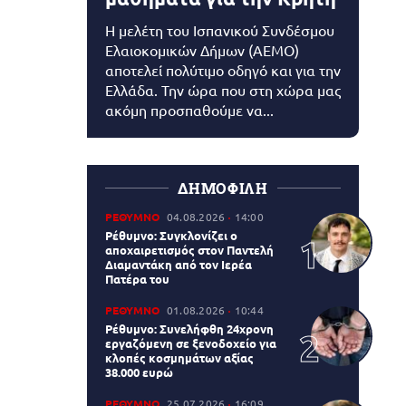
Η μελέτη του Ισπανικού Συνδέσμου
Ελαιοκομικών Δήμων (AEMO)
αποτελεί πολύτιμο οδηγό και για την
Ελλάδα. Την ώρα που στη χώρα μας
ακόμη προσπαθούμε να...
ΔΗΜΟΦΙΛΗ
ΡΕΘΥΜΝΟ
04.08.2026
14:00
Ρέθυμνο: Συγκλονίζει ο
αποχαιρετισμός στον Παντελή
Διαμαντάκη από τον Ιερέα
Πατέρα του
ΡΕΘΥΜΝΟ
01.08.2026
10:44
Ρέθυμνο: Συνελήφθη 24χρονη
εργαζόμενη σε ξενοδοχείο για
κλοπές κοσμημάτων αξίας
38.000 ευρώ
ΡΕΘΥΜΝΟ
25.07.2026
16:09