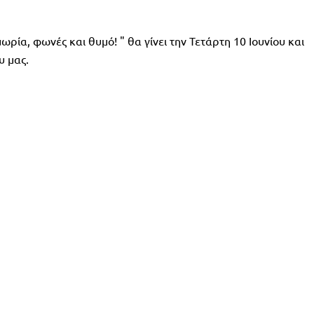
ωρία, φωνές και θυμό! " θα γίνει την Τετάρτη 10 Ιουνίου και
υ μας.