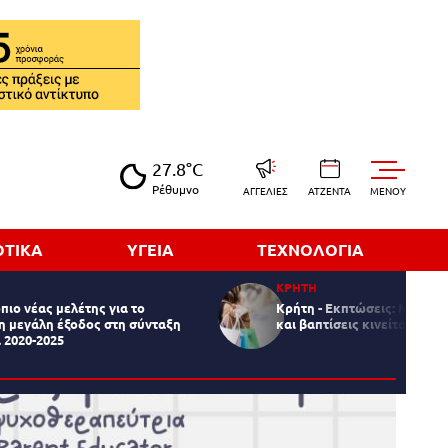
27.8°C
Ρέθυμνο
ΑΓΓΕΛΙΕΣ
ΑΤΖΕΝΤΑ
MENOY
ΟΤΙΚΑ
ΥΓΕΙΑ
ΤΕΧΝΟΛΟΓΙΑ
ΚΡΗΤΗ
πιο νέας μελέτης για το
Κρήτη - Εκπτώσεις: Με "αι
η μεγάλη έξοδος στη σύνταξη
και βαπτίσεις κινείται η αγ
 2020-2025