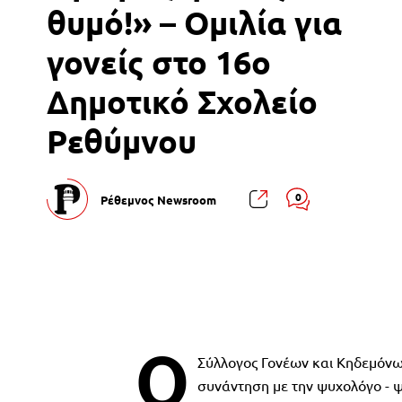
θυμό!» – Ομιλία για
γονείς στο 16ο
Δημοτικό Σχολείο
Ρεθύμνου
0
Ρέθεμνος Newsroom
Ο
Σύλλογος Γονέων και Κηδεμόνω
συνάντηση με την ψυχολόγο - ψ