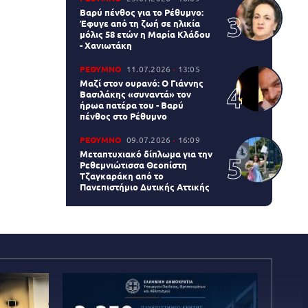
Βαρύ πένθος για το Ρέθυμνο:
Έφυγε από τη ζωή σε ηλικία
μόλις 58 ετών η Μαρία Κλάδου
- Χανιωτάκη
ΡΕΘΥΜΝΟ
11.07.2026
13:05
Μαζί στον ουρανό: Ο Γιάννης
Βασιλάκης «συναντά» τον
ήρωα πατέρα του - Βαρύ
πένθος στο Ρέθυμνο
ΡΕΘΥΜΝΟ
09.07.2026
16:09
Μεταπτυχιακό δίπλωμα για την
Ρεθεμνιώτισσα Θεοπίστη
Τζαγκαράκη από το
Πανεπιστήμιο Δυτικής Αττικής