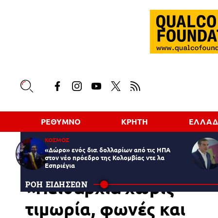
ΡΕΘΥΜΝΟ
ΚΡΗΤΗ
ΕΛΛΑ
ΚΟΣΜΟΣ
«Δώρο» ενός δισ. δολλαρίων από τις ΗΠΑ
στον νέο πρόεδρο της Κολομβίας ντε λα
Εσπριέγια
ΡΕΘΥΜΝΟ
09.06.2026
09:51
«Πειθαρχία χωρίς
ΡΟΗ ΕΙΔΗΣΕΩΝ
τιμωρία, φωνές και