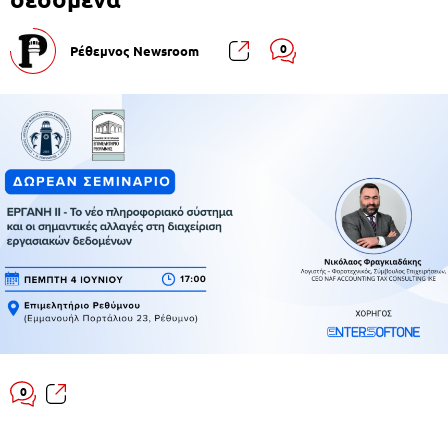
0
Ρέθεμνος Newsroom
0