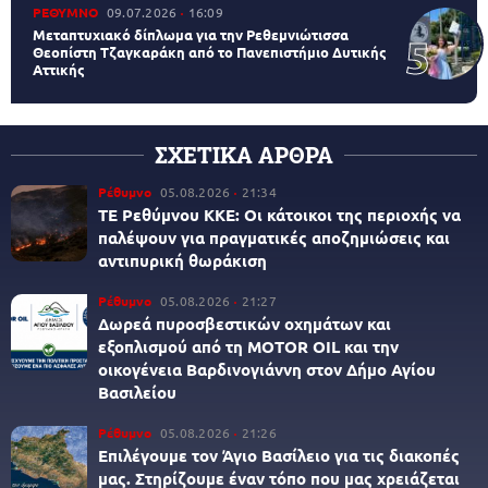
ΡΕΘΥΜΝΟ
09.07.2026
16:09
Μεταπτυχιακό δίπλωμα για την Ρεθεμνιώτισσα
Θεοπίστη Τζαγκαράκη από το Πανεπιστήμιο Δυτικής
Αττικής
ΣΧΕΤΙΚΑ ΑΡΘΡΑ
Ρέθυμνο
05.08.2026
21:34
ΤΕ Ρεθύμνου ΚΚΕ: Οι κάτοικοι της περιοχής να
παλέψουν για πραγματικές αποζημιώσεις και
αντιπυρική θωράκιση
Ρέθυμνο
05.08.2026
21:27
Δωρεά πυροσβεστικών οχημάτων και
εξοπλισμού από τη MOTOR OIL και την
οικογένεια Βαρδινογιάννη στον Δήμο Αγίου
Βασιλείου
Ρέθυμνο
05.08.2026
21:26
Επιλέγουμε τον Άγιο Βασίλειο για τις διακοπές
μας. Στηρίζουμε έναν τόπο που μας χρειάζεται