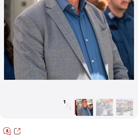
1
/
3
0