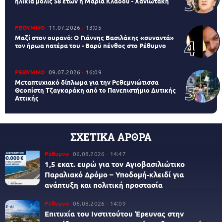
ηλικία μόλις 58 ετών η Μαρία Κλάδου - Χανιωτάκη
ΡΕΘΥΜΝΟ
11.07.2026
13:05
Μαζί στον ουρανό: Ο Γιάννης Βασιλάκης «συναντά»
τον ήρωα πατέρα του - Βαρύ πένθος στο Ρέθυμνο
ΡΕΘΥΜΝΟ
09.07.2026
16:09
Μεταπτυχιακό δίπλωμα για την Ρεθεμνιώτισσα
Θεοπίστη Τζαγκαράκη από το Πανεπιστήμιο Δυτικής
Αττικής
ΣΧΕΤΙΚΑ ΑΡΘΡΑ
Ρέθυμνο
06.08.2026
14:47
1,5 εκατ. ευρώ για τον Αγιοβασιλιώτικο
Παραλιακό Δρόμο – Υποδομή-κλειδί για
ανάπτυξη και πολιτική προστασία
Ρέθυμνο
06.08.2026
14:09
Επιτυχία του Ινστιτούτου Έρευνας στην