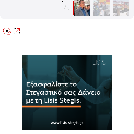
1
/
3
0