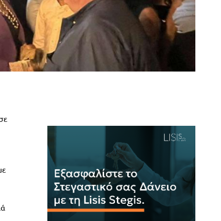
σε
με
ιά