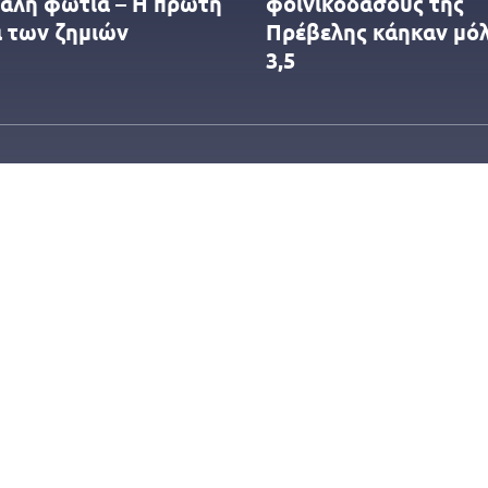
γάλη φωτιά – Η πρώτη
φοινικόδασους της
α των ζημιών
Πρέβελης κάηκαν μόλ
3,5