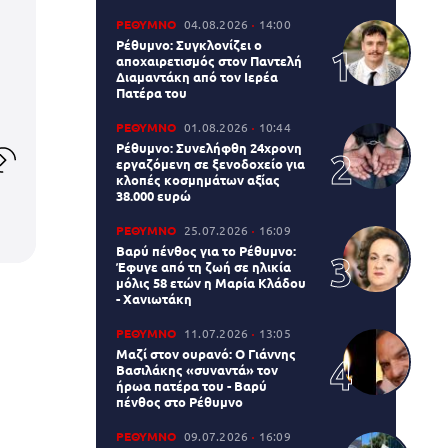
ΡΕΘΥΜΝΟ
04.08.2026
14:00
Ρέθυμνο: Συγκλονίζει ο
αποχαιρετισμός στον Παντελή
Διαμαντάκη από τον Ιερέα
Πατέρα του
ΡΕΘΥΜΝΟ
01.08.2026
10:44
Ρέθυμνο: Συνελήφθη 24χρονη
εργαζόμενη σε ξενοδοχείο για
κλοπές κοσμημάτων αξίας
38.000 ευρώ
ΡΕΘΥΜΝΟ
25.07.2026
16:09
Βαρύ πένθος για το Ρέθυμνο:
Έφυγε από τη ζωή σε ηλικία
μόλις 58 ετών η Μαρία Κλάδου
- Χανιωτάκη
ΡΕΘΥΜΝΟ
11.07.2026
13:05
Μαζί στον ουρανό: Ο Γιάννης
Βασιλάκης «συναντά» τον
ήρωα πατέρα του - Βαρύ
πένθος στο Ρέθυμνο
ΡΕΘΥΜΝΟ
09.07.2026
16:09