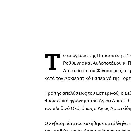
Τ
ο απόγευμα της Παρασκευής, 1
Ρεθύμνης και Αυλοποτάμου κ. Π
Αριστείδου του Φιλοσόφου, στη
κατά τον Αρχιερατικό Εσπερινό της Εορτ
Προ της απολύσεως του Εσπερινού, ο Σε
θυσιαστικό φρόνημα του Αγίου Αριστείδ
τον αληθινό Θεό, όπως ο Άγιος Αριστείδη
Ο Σεβασμιώτατος ευχήθηκε κατάλληλα στ
του, καθώς και σε όσους φέρουν το όνομ