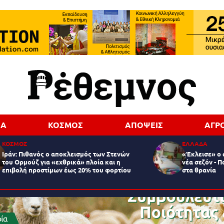
ΔΑ
ΚΟΣΜΟΣ
ΑΠΟΨΕΙΣ
ΑΓΡ
ΚΟΣΜΟΣ
ΕΛΛΑΔΑ
Ιράν: Πιθανός ο αποκλεισμός των Στενών
«Έκλεισε» ο 
του Ορμούζ για «εχθρικά» πλοία και η
νέα σεζόν - Π
επιβολή προστίμων έως 20% του φορτίου
στα θρανία