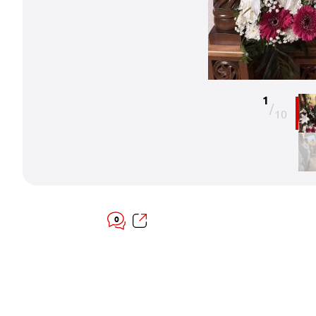
1
/
10
0