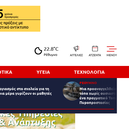
22.8°C
Ρέθυμνο
ΑΓΓΕΛΙΕΣ
ΑΤΖΕΝΤΑ
MENOY
ΟΤΙΚΑ
ΥΓΕΙΑ
ΤΕΧΝΟΛΟΓΙΑ
ΡΕΘΥΜΝΟ
αγιασμός στα σχολεία για τη
Μια προαναγγελθείσα τραγ
οια μέρα γυρίζουν οι μαθητές
τόπο χωρίς ουσιαστική πρό
ένα πραγματικό Τοπικό Μο
Πυροπροστασίας