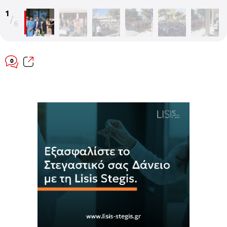
1
/
6
0