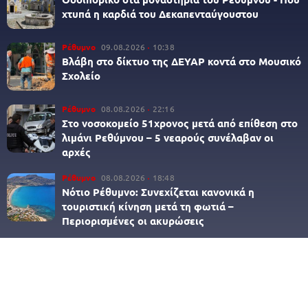
χτυπά η καρδιά του Δεκαπενταύγουστου
Ρέθυμνο
09.08.2026
10:38
Βλάβη στο δίκτυο της ΔΕΥΑΡ κοντά στο Μουσικό
Σχολείο
Ρέθυμνο
08.08.2026
22:16
Στο νοσοκομείο 51χρονος μετά από επίθεση στο
λιμάνι Ρεθύμνου – 5 νεαρούς συνέλαβαν οι
αρχές
Ρέθυμνο
08.08.2026
18:48
Νότιο Ρέθυμνο: Συνεχίζεται κανονικά η
τουριστική κίνηση μετά τη φωτιά –
Περιορισμένες οι ακυρώσεις