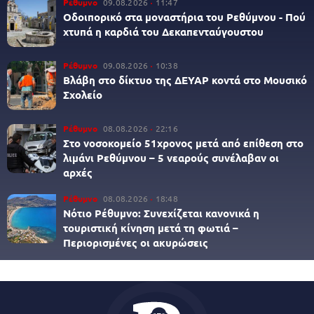
Ρέθυμνο
09.08.2026
11:47
Οδοιπορικό στα μοναστήρια του Ρεθύμνου - Πού
χτυπά η καρδιά του Δεκαπενταύγουστου
Ρέθυμνο
09.08.2026
10:38
Βλάβη στο δίκτυο της ΔΕΥΑΡ κοντά στο Μουσικό
Σχολείο
Ρέθυμνο
08.08.2026
22:16
Στο νοσοκομείο 51χρονος μετά από επίθεση στο
λιμάνι Ρεθύμνου – 5 νεαρούς συνέλαβαν οι
αρχές
Ρέθυμνο
08.08.2026
18:48
Νότιο Ρέθυμνο: Συνεχίζεται κανονικά η
τουριστική κίνηση μετά τη φωτιά –
Περιορισμένες οι ακυρώσεις