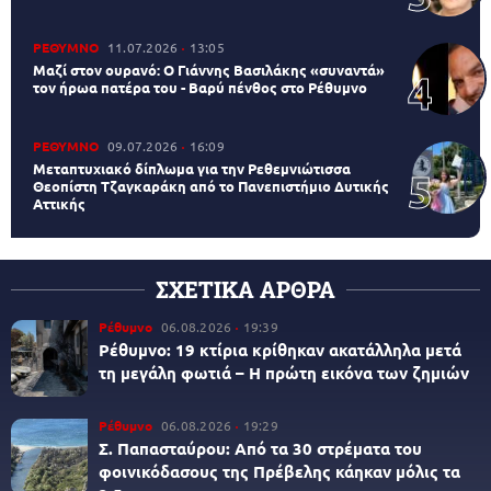
ΡΕΘΥΜΝΟ
11.07.2026
13:05
Μαζί στον ουρανό: Ο Γιάννης Βασιλάκης «συναντά»
τον ήρωα πατέρα του - Βαρύ πένθος στο Ρέθυμνο
ΡΕΘΥΜΝΟ
09.07.2026
16:09
Μεταπτυχιακό δίπλωμα για την Ρεθεμνιώτισσα
Θεοπίστη Τζαγκαράκη από το Πανεπιστήμιο Δυτικής
Αττικής
ΣΧΕΤΙΚΑ ΑΡΘΡΑ
Ρέθυμνο
06.08.2026
19:39
Ρέθυμνο: 19 κτίρια κρίθηκαν ακατάλληλα μετά
τη μεγάλη φωτιά – Η πρώτη εικόνα των ζημιών
Ρέθυμνο
06.08.2026
19:29
Σ. Παπασταύρου: Από τα 30 στρέματα του
φοινικόδασους της Πρέβελης κάηκαν μόλις τα