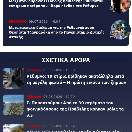
Μαζί στον ουρανό: Ο Γιάννης Βασιλάκης «συναντά»
τον ήρωα πατέρα του - Βαρύ πένθος στο Ρέθυμνο
ΡΕΘΥΜΝΟ
09.07.2026
16:09
Μεταπτυχιακό δίπλωμα για την Ρεθεμνιώτισσα
Θεοπίστη Τζαγκαράκη από το Πανεπιστήμιο Δυτικής
Αττικής
ΣΧΕΤΙΚΑ ΑΡΘΡΑ
Ρέθυμνο
06.08.2026
19:39
Ρέθυμνο: 19 κτίρια κρίθηκαν ακατάλληλα μετά
τη μεγάλη φωτιά – Η πρώτη εικόνα των ζημιών
Ρέθυμνο
06.08.2026
19:29
Σ. Παπασταύρου: Από τα 30 στρέματα του
φοινικόδασους της Πρέβελης κάηκαν μόλις τα
3,5
Ρέθυμνο
06.08.2026
19:24
Δήμος Αγίου Βασιλείου: Αποζημιώνεται μέσω