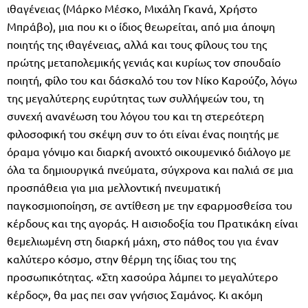
ιθαγένειας (Μάρκο Μέσκο, Μιχάλη Γκανά, Χρήστο
Μπράβο), μια που κι ο ίδιος θεωρείται, από μια άποψη
ποιητής της ιθαγένειας, αλλά και τους φίλους του της
πρώτης μεταπολεμικής γενιάς και κυρίως τον σπουδαίο
ποιητή, φίλο του και δάσκαλό του τον Νίκο Καρούζο, λόγω
της μεγαλύτερης ευρύτητας των συλλήψεών του, τη
συνεχή ανανέωση του λόγου του και τη στερεότερη
φιλοσοφική του σκέψη συν το ότι είναι ένας ποιητής με
όραμα γόνιμο και διαρκή ανοιχτό οικουμενικό διάλογο με
όλα τα δημιουργικά πνεύματα, σύγχρονα και παλιά σε μια
προσπάθεια για μια μελλοντική πνευματική
παγκοσμιοποίηση, σε αντίθεση με την εφαρμοσθείσα του
κέρδους και της αγοράς. Η αισιοδοξία του Πρατικάκη είναι
θεμελιωμένη στη διαρκή μάχη, στο πάθος του για έναν
καλύτερο κόσμο, στην θέρμη της ίδιας του της
προσωπικότητας. «Στη χασούρα λάμπει το μεγαλύτερο
κέρδος», θα μας πει σαν γνήσιος Σαμάνος. Κι ακόμη