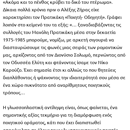
«Ακόμα και το πένθος κρύβει το δικό του πτέρωμα».
Δίκαια πολλά χρόνια πριν ο Αλέξης Ζήρας είχε
χαρακτηρίσει τον Πρατικάκη «Ποιητή- Οδηγητή». Γράφει
λοιπόν στο κείμενό του τα εξής: «… ξαναδιαβάζοντας τις
συλλογές του Μανόλη Πρατικάκη μέσα στην δεκαετία
1975-1985 μπορούμε, νομίζω, με αρκετή σιγουριά να
διασταυρώσουμε τις φωνές μιας σειράς των ρομαντικών
μας, αρχίζοντας από τον Διονύσιο Σολωμό, περνώντας από
τον Οδυσσέα Ελύτη και φτάνοντας ίσαμε τον Νίκο
Καρούζο. Έχει σημασία έτσι κι αλλιώς το που θητεύεις
διαπλάθοντας ή ψάχνοντας την ιδιαιτερότητά σου μέσα σε
ένα χώρο πυκνότατο από αναρίθμητους ποιητικούς
τρόπους…
Η γλωσσοπλαστική αντίληψη είναι, όπως φαίνεται, ένα
σημαντικής αξίας τεκμήριο για τη διαμόρφωση ενός
ποιητικού οράματος, κάτι που έχει διαπιστωθεί
απαρέγκλιτα σε όλους τους γλωσσοκεντρικούς ποιητές