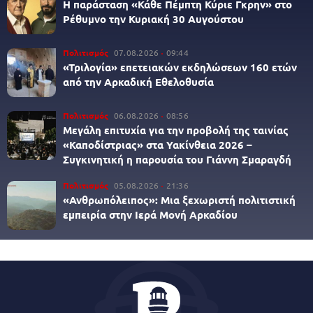
Η παράσταση «Κάθε Πέμπτη Κύριε Γκρην» στο
Ρέθυμνο την Κυριακή 30 Αυγούστου
Πολιτισμός
07.08.2026
09:44
«Τριλογία» επετειακών εκδηλώσεων 160 ετών
από την Αρκαδική Εθελοθυσία
Πολιτισμός
06.08.2026
08:56
Μεγάλη επιτυχία για την προβολή της ταινίας
«Καποδίστριας» στα Υακίνθεια 2026 –
Συγκινητική η παρουσία του Γιάννη Σμαραγδή
Πολιτισμός
05.08.2026
21:36
«Ανθρωπόλειπος»: Μια ξεχωριστή πολιτιστική
εμπειρία στην Ιερά Μονή Αρκαδίου