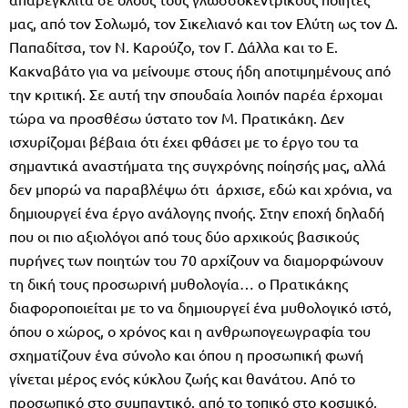
μας, από τον Σολωμό, τον Σικελιανό και τον Ελύτη ως τον Δ.
Παπαδίτσα, τον Ν. Καρούζο, τον Γ. Δάλλα και το Ε.
Κακναβάτο για να μείνουμε στους ήδη αποτιμημένους από
την κριτική. Σε αυτή την σπουδαία λοιπόν παρέα έρχομαι
τώρα να προσθέσω ύστατο τον Μ. Πρατικάκη. Δεν
ισχυρίζομαι βέβαια ότι έχει φθάσει με το έργο του τα
σημαντικά αναστήματα της συγχρόνης ποίησής μας, αλλά
δεν μπορώ να παραβλέψω ότι άρχισε, εδώ και χρόνια, να
δημιουργεί ένα έργο ανάλογης πνοής. Στην εποχή δηλαδή
που οι πιο αξιολόγοι από τους δύο αρχικούς βασικούς
πυρήνες των ποιητών του 70 αρχίζουν να διαμορφώνουν
τη δική τους προσωρινή μυθολογία… ο Πρατικάκης
διαφοροποιείται με το να δημιουργεί ένα μυθολογικό ιστό,
όπου ο χώρος, ο χρόνος και η ανθρωπογεωγραφία του
σχηματίζουν ένα σύνολο και όπου η προσωπική φωνή
γίνεται μέρος ενός κύκλου ζωής και θανάτου. Από το
προσωπικό στο συμπαντικό, από το τοπικό στο κοσμικό,