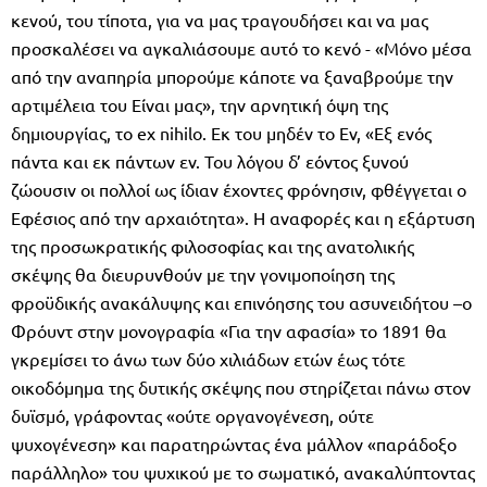
κενού, του τίποτα, για να μας τραγουδήσει και να μας
προσκαλέσει να αγκαλιάσουμε αυτό το κενό - «Μόνο μέσα
από την αναπηρία μπορούμε κάποτε να ξαναβρούμε την
αρτιμέλεια του Είναι μας», την αρνητική όψη της
δημιουργίας, το ex nihilo. Εκ του μηδέν το Εν, «Εξ ενός
πάντα και εκ πάντων εν. Του λόγου δ’ εόντος ξυνού
ζώουσιν οι πολλοί ως ίδιαν έχοντες φρόνησιν, φθέγγεται ο
Εφέσιος από την αρχαιότητα». Η αναφορές και η εξάρτυση
της προσωκρατικής φιλοσοφίας και της ανατολικής
σκέψης θα διευρυνθούν με την γονιμοποίηση της
φροϋδικής ανακάλυψης και επινόησης του ασυνειδήτου –ο
Φρόυντ στην μονογραφία «Για την αφασία» το 1891 θα
γκρεμίσει το άνω των δύο χιλιάδων ετών έως τότε
οικοδόμημα της δυτικής σκέψης που στηρίζεται πάνω στον
δυϊσμό, γράφοντας «ούτε οργανογένεση, ούτε
ψυχογένεση» και παρατηρώντας ένα μάλλον «παράδοξο
παράλληλο» του ψυχικού με το σωματικό, ανακαλύπτοντας