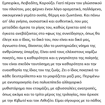
Εμπειρίκο, Λειβαδίτη, Καρούζο. Γιατί πέραν του γλώσσικού
του πλούτου, μας φέρνει έναν λόγο οραματικό, παλλόμενο,
οικουμενικό γεμάτο ουσία, θέρμη και ζωντάνια. Και πάνω
απ’ όλα γνήσιο, ουσιαστικό και αυθεντικό, που μας
μεταδίδει άμεσα το ρίγος του, καθώς έρχεται από τα
έγκατα ανεβάζοντας στο «φως της συνείδησης», όπως θα
έλεγε και ο ίδιος, το δικό του, που είναι και δικό μας,
άγνωστο έπος, δίνοντας όλο το μυστηριώδες νόημα της
ανθρώπινης ύπαρξης. Είναι από τους ελάχιστους νομίζω
ποιητές, που η καθαρότητα και η γνησιότητα της ποίησής
του είναι σχεδόν ταυτόσημη με την καθαρότητα και την
ευαισθησία της ίδιας του της ζωής. Ζει ο ίδιος ποιητικά το
κάθε δευτερόλεπτο και το μοιράζεται μαζί μας. Περιμένω
με ανυπομονησία ένα πολυεπίπεδο αλληγορικό
μυθιστόρημα που ετοιμάζει, με αβυσσαλέες ανατροπές,
όπως ακόμα και το τρίτο μέρος της τριλογίας, που άρχισε
με την
Κιβωτό
και τον
Λιθοξόο
. Είμαι σίγουρος με το πάθος