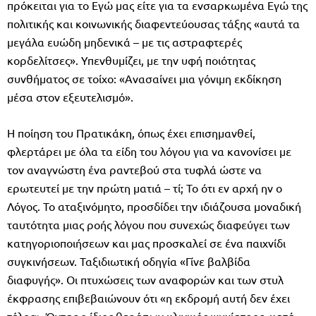
πρόκειται για το Εγώ μας είτε για τα ενσαρκωμένα Εγώ της
πολιτικής και κοινωνικής διαφεντεύουσας τάξης «αυτά τα
μεγάλα ευώδη μηδενικά – με τις αστραφτερές
κορδελίτσες». Υπενθυμίζει, με την υφή ποιότητας
συνθήματος σε τοίχο: «Ανασαίνει μια γόνιμη εκδίκηση
μέσα στον εξευτελισμό».
Η ποίηση του Πρατικάκη, όπως έχει επισημανθεί,
φλερτάρει με όλα τα είδη του λόγου για να κανονίσει με
τον αναγνώστη ένα ραντεβού στα τυφλά ώστε να
ερωτευτεί με την πρώτη ματιά – τί; Το ότι εν αρχή ην ο
Λόγος. Το αταξινόμητο, προσδίδει την ιδιάζουσα μοναδική
ταυτότητα μιας ροής λόγου που συνεχώς διαφεύγει των
κατηγοριοποιήσεων και μας προσκαλεί σε ένα παιχνίδι
συγκινήσεων. Ταξιδιωτική οδηγία «Γίνε βαλβίδα
διαφυγής». Οι πτυχώσεις των αναφορών και των στυλ
έκφρασης επιβεβαιώνουν ότι «η εκδρομή αυτή δεν έχει
τέλος». Όντας ο ίδιος θεράπων κλινικός ψυχίατρος, κατά