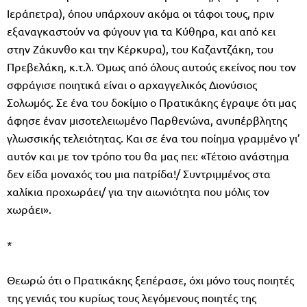
Ιεράπετρα), όπου υπάρχουν ακόμα οι τάφοι τους, πριν
εξαναγκαστούν να φύγουν για τα Κύθηρα, και από κει
στην Ζάκυνθο και την Κέρκυρα), του Καζαντζάκη, του
Πρεβελάκη, κ.τ.λ. Όμως από όλους αυτούς εκείνος που τον
σφράγισε ποιητικά είναι ο αρχαγγελικός Διονύσιος
Σολωμός. Σε ένα του δοκίμιο ο Πρατικάκης έγραψε ότι μας
άφησε έναν μισοτελειωμένο Παρθενώνα, ανυπέρβλητης
γλωσσικής τελειότητας. Και σε ένα του ποίημα γραμμένο γι’
αυτόν και με τον τρόπο του θα μας πει: «Τέτοιο ανάστημα
δεν είδα μοναχός του μια πατρίδα!/ Συντριμμένος στα
χαλίκια προχωράει/ για την αιωνιότητα που μόλις τον
χωράει».
*
Θεωρώ ότι ο Πρατικάκης ξεπέρασε, όχι μόνο τους ποιητές
της γενιάς του κυρίως τους λεγόμενους ποιητές της