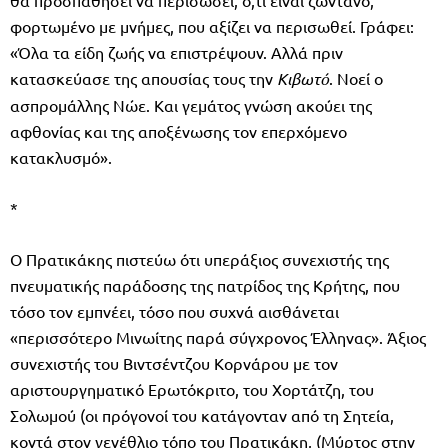
φορτωμένο με μνήμες, που αξίζει να περισωθεί. Γράφει:
«Όλα τα είδη ζωής να επιστρέψουν. Αλλά πριν
κατασκεύασε της απουσίας τους την
Κιβωτό
. Νοεί ο
ασπρομάλλης Νώε. Και γεμάτος γνώση ακούει της
αφθονίας και της αποξένωσης τον επερχόμενο
κατακλυσμό».
*
Ο Πρατικάκης πιστεύω ότι υπεράξιος συνεχιστής της
πνευματικής παράδοσης της πατρίδος της Κρήτης, που
τόσο τον εμπνέει, τόσο που συχνά αισθάνεται
«περισσότερο Μινωίτης παρά σύγχρονος Έλληνας». Άξιος
συνεχιστής του Βιντσέντζου Κορνάρου με τον
αριστουργηματικό Ερωτόκριτο, του Χορτάτζη, του
Σολωμού (οι πρόγονοί του κατάγονταν από τη Σητεία,
κοντά στον γενέθλιο τόπο του Πρατικάκη, (Μύρτος στην