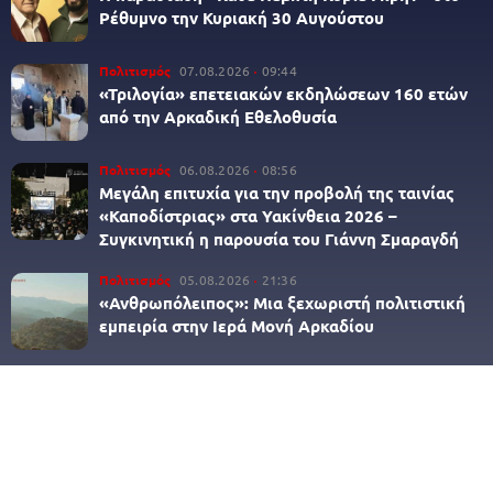
Ρέθυμνο την Κυριακή 30 Αυγούστου
Πολιτισμός
07.08.2026
09:44
«Τριλογία» επετειακών εκδηλώσεων 160 ετών
από την Αρκαδική Εθελοθυσία
Πολιτισμός
06.08.2026
08:56
Μεγάλη επιτυχία για την προβολή της ταινίας
«Καποδίστριας» στα Υακίνθεια 2026 –
Συγκινητική η παρουσία του Γιάννη Σμαραγδή
Πολιτισμός
05.08.2026
21:36
«Ανθρωπόλειπος»: Μια ξεχωριστή πολιτιστική
εμπειρία στην Ιερά Μονή Αρκαδίου