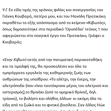
Υ.Γ Εν είδη τιμής της χρόνιας φιλίας και συνεργασίας του
Γιάννη Κουβαρά, πατέρα μου, και του Μανόλη Πρατικάκη
παραθέτω το εξής απόσπασμα από το κείμενο «Κιβωτός»,
όπως δημοσιεύτηκε στο περιοδικό ‘Οροπέδιο’ τεύχος 1 που
αφιερώνεται στο ποιητικό έργο του Πρατικάκη. Γράφει ο
Κουβαράς:
«Στην
Κιβωτό
εκτός από την πνευματική παρακαταθήκη
και τα τιμαλφή της, θα προσκαλέσει και όλα τα
εμπράγματα εργαλεία της καθημερινής ζωής των
ανθρώπων της υπαίθρου: «Το αλέτρι, την έχερη, την
αλετρόποδα (που είναι ταυτόχρονα μέρος του αλετριού και
αστερισμός),το θρινάκι (από το ομηρικό θρίναξ, δηλ.
τρίαινα), το βολήστι και πλήθος άλλων· κι ακόμη όλα τα
είδη από το ζωϊκό και το φυτικό βασίλειο. Σαν άλλος Νώε
θα προσπαθήσει να περισώσει, ό,τι είναι ζωντανό,