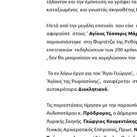
τάλαντον και την έμπνευση να γράφει τα 
καταξιωμένος και γνωστός σκηνοθέτης
Μετά από την μεγάλη επιτυχία που είχε 
αφορούσε στους ‘
Αγίους Τέσσερις Μάρ
παρουσιάστηκε στη Φορτέτζα της Ρεθύμν
επετειακών εκδηλώσεων των 200 χρόνων 
, δεν θα μπορούσαν να χαμηλώσουν το
Το εν λόγω έργο για τον ‘Άγιο Γεώργιο’,
‘Αγίους της Ρωμιοσύνης’, αναφέρεται στ
αυτοκράτορα
Διοκλητιανό
.
Τις παραστάσεις τίμησαν με την παρουσ
Αυλοποτάμου κ.
Πρόδρομος,
ο Δήμαρχο
Λυρικής Σκηνής
Γεώργιος Κουμεντάκης
Γενικός Αρχιερατικός Επίτροπος, Πρωτ.
Ν