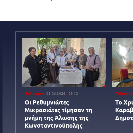
Πολιτισμός
02.06.2026
09:13
Πολιτισμό
Οι Ρεθυμνιώτες
To Xρ
Μικρασιάτες τίμησαν τη
Καραβ
μνήμη της Άλωσης της
Δημοτ
Κωνσταντινούπολης