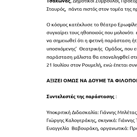
Τσάκωνας
, Δημοτικοί Σύμβουλοι, Πρόεδ
Σταυρός, πάντα πιστός στον τομέα της
Ο κόσμος κατέκλυσε το θέατρο Ερωφίλη ,
συγχαίρει τους ηθοποιούς που μολονότι 
να σημειωθεί ότι
η φετινή παράσταση ήτ
υποσχόμενης’ Θεατρικής Ομάδος, που ευρ
παράσταση μάλιστα θα επαναληφθεί στις 
21 Ιουλίου στον Ρουμελή, ενώ έπεται συν
ΑΞΙΖΕΙ ΟΜΩΣ ΝΑ ΔΟΥΜΕ ΤΑ ΦΙΛΟ
Συντελεστές της παράστασης
:
Υποκριτική Διδασκαλία: Γιάννης Μπλέτας
Γιώργης Καλογεράκης, σκηνικά: Γιάννης
Ευαγγελία Βαβουράκη, οργανωτικά: Πρ