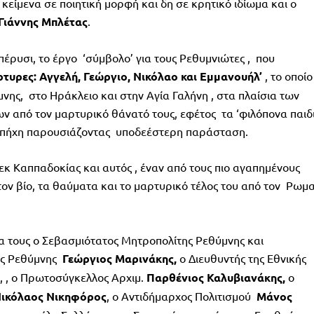
κείμενα σε ποιητική μορφή και δη σε κρητικό ιδίωμα και ο
Γιάννης
Μπλέτας
.
πέρυσι, το έργο ‘σύμβολο’ για τους Ρεθυμνιώτες , που
τυρες: Αγγελή, Γεώργιο, Νικόλαο και Εμμανουήλ’
, το οποίο
ης, στο Ηράκλειο και στην Αγία Γαλήνη , στα πλαίσια των
από τον μαρτυρικό θάνατό τους, εφέτος τα ‘φιλόπονα παιδι
ν πήχη παρουσιάζοντας υποδεέστερη παράσταση.
 εκ Καππαδοκίας και αυτός , έναν από τους πιο αγαπημένους
ον βίο, τα θαύματα και το μαρτυρικό τέλος του από τον Ρωμα
ία τους ο Σεβασμιότατος Μητροπολίτης Ρεθύμνης και
ς Ρεθύμνης
Γεώργιος Μαρινάκης,
ο Διευθυντής της Εθνικής
, , ο Πρωτοσύγκελλος Αρχιμ.
Παρθένιος Καλυβιανάκης,
ο
ικόλαος Νικηφόρος
, ο Αντιδήμαρχος Πολιτισμού
Μάνος