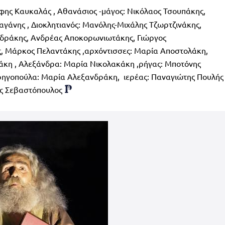
φης Καυκαλάς , Αθανάσιος -μάγος: Νικόλαος Τσουπάκης,
αγάνης , Διοκλητιανός: Μανόλης-Μιχάλης Τζωρτζινάκης,
νδράκης, Ανδρέας Αποκορωνιωτάκης, Γιώργος
 Μάρκος Πελαντάκης ,αρχόντισσες: Μαρία Αποστολάκη,
άκη , Αλεξάνδρα: Μαρία Νικολακάκη ,ρήγας: Μποτόνης
,ρηγοπούλα: Μαρία Αλεξανδράκη, ιερέας: Παναγιώτης Πουλής
ος Σεβαστόπουλος