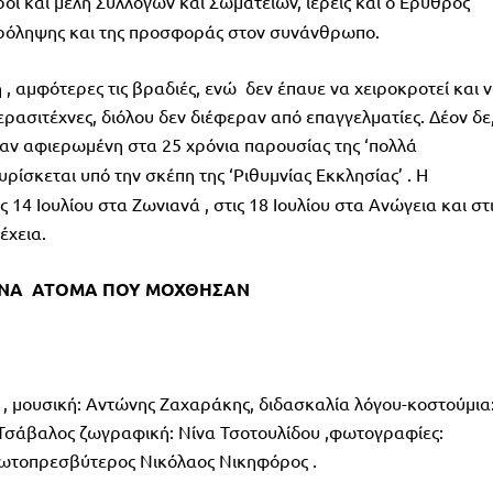
ροι και μέλη Συλλόγων και Σωματείων, ιερείς και ο Ερυθρός
 πρόληψης και της προσφοράς στον συνάνθρωπο.
 αμφότερες τις βραδιές, ενώ δεν έπαυε να χειροκροτεί και 
ερασιτέχνες, διόλου δεν διέφεραν από επαγγελματίες. Δέον δε
αν αφιερωμένη στα 25 χρόνια παρουσίας της ‘πολλά
ίσκεται υπό την σκέπη της ‘Ριθυμνίας Εκκλησίας’ .
Η
14 Ιουλίου στα Ζωνιανά , στις 18 Ιουλίου στα Ανώγεια και στ
έχεια.
ΠΟΝΑ ΑΤΟΜΑ ΠΟΥ ΜΟΧΘΗΣΑΝ
 , μουσική: Αντώνης Ζαχαράκης, διδασκαλία λόγου-κοστούμια
 Τσάβαλος ζωγραφική: Νίνα Τσοτουλίδου ,φωτογραφίες:
ωτοπρεσβύτερος Νικόλαος Νικηφόρος .