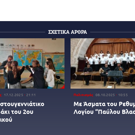
ΣΧΕΤΙΚΑ ΑΡΘΡΑ
ς
17.12.2025
21:11
Πολιτισμός
08.10.2025
10:55
ιστουγεννιάτικο
Με Άσματα του Ρεθυ
άκι του 2ου
Λογίου “Παύλου Βλα
ικού