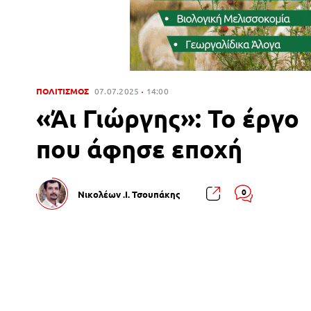
ΠΟΛΙΤΙΣΜΟΣ
07.07.2025
14:00
«Άι Γιώργης»: Το έργο
που άφησε εποχή
0
Νικολέων .Ι. Τσουπάκης