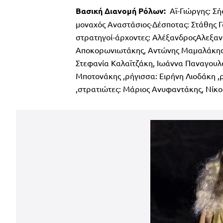
Βασική Διανομή Ρόλων:
Αϊ-Γιώργης: Σή
μοναχός Αναστάσιος-Δέσποτας: Στάθης Γ
στρατηγοί-άρχοντες: ΑλέξανδροςΑλεξα
Αποκορωνιωτάκης, Αντώνης Μαμαλάκης,
Στεφανία Καλαϊτζάκη, Ιωάννα Παναγουλ
Μποτονάκης ,ρήγισσα: Ειρήνη Λιοδάκη 
,στρατιώτες: Μάριος Ανυφαντάκης, Νίκ