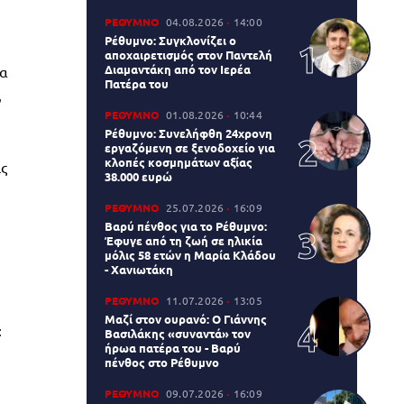
ΡΕΘΥΜΝΟ
04.08.2026
14:00
Ρέθυμνο: Συγκλονίζει ο
αποχαιρετισμός στον Παντελή
Διαμαντάκη από τον Ιερέα
να
Πατέρα του
,
ΡΕΘΥΜΝΟ
01.08.2026
10:44
Ρέθυμνο: Συνελήφθη 24χρονη
εργαζόμενη σε ξενοδοχείο για
κλοπές κοσμημάτων αξίας
ις
38.000 ευρώ
ΡΕΘΥΜΝΟ
25.07.2026
16:09
Βαρύ πένθος για το Ρέθυμνο:
Έφυγε από τη ζωή σε ηλικία
μόλις 58 ετών η Μαρία Κλάδου
- Χανιωτάκη
ΡΕΘΥΜΝΟ
11.07.2026
13:05
Μαζί στον ουρανό: Ο Γιάννης
:
Βασιλάκης «συναντά» τον
ήρωα πατέρα του - Βαρύ
πένθος στο Ρέθυμνο
ΡΕΘΥΜΝΟ
09.07.2026
16:09