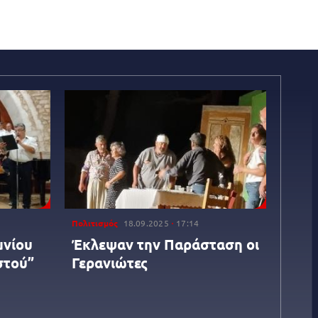
Πολιτισμός
18.09.2025
17:14
μνίου
Έκλεψαν την Παράσταση οι
στού”
Γερανιώτες