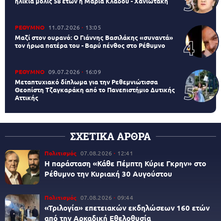
ηλικία μόλις 58 ετών η Μαρία Κλάδου - Χανιωτάκη
ΡΕΘΥΜΝΟ
11.07.2026
13:05
Μαζί στον ουρανό: Ο Γιάννης Βασιλάκης «συναντά»
τον ήρωα πατέρα του - Βαρύ πένθος στο Ρέθυμνο
ΡΕΘΥΜΝΟ
09.07.2026
16:09
Μεταπτυχιακό δίπλωμα για την Ρεθεμνιώτισσα
Θεοπίστη Τζαγκαράκη από το Πανεπιστήμιο Δυτικής
Αττικής
ΣΧΕΤΙΚΑ ΑΡΘΡΑ
Πολιτισμός
07.08.2026
12:41
Η παράσταση «Κάθε Πέμπτη Κύριε Γκρην» στο
Ρέθυμνο την Κυριακή 30 Αυγούστου
Πολιτισμός
07.08.2026
09:44
«Τριλογία» επετειακών εκδηλώσεων 160 ετών
από την Αρκαδική Εθελοθυσία