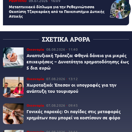
ΡΕΘΥΜΝΟ
09.07.2026
16:09
Μεταπτυχιακό δίπλωμα για την Ρεθεμνιώτισσα
Θεοπίστη Τζαγκαράκη από το Πανεπιστήμιο Δυτικής
Αττικής
ΣΧΕΤΙΚΑ ΑΡΘΡΑ
Οικονομία
08.08.2026
11:40
Αναπτυξιακή Τράπεζα: Φθηνά δάνεια για μικρές
επιχειρήσεις – Δυνατότητα χρηματοδότησης έως
5 δισ. ευρώ
Οικονομία
07.08.2026
13:12
Χωροταξικό: Έπεσαν οι υπογραφές για την
ανάπτυξη του τουρισμού
Οικονομία
07.08.2026
09:45
Γονικές παροχές: Οι παγίδες στις μεταφορές
χρημάτων που μπορεί να κοστίσουν σε φόρο
Οικονομία
06.08.2026
21:41