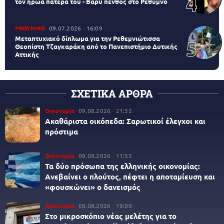
τον ήρωα πατέρα του - Βαρύ πένθος στο Ρέθυμνο
ΡΕΘΥΜΝΟ
09.07.2026
16:09
Μεταπτυχιακό δίπλωμα για την Ρεθεμνιώτισσα
Θεοπίστη Τζαγκαράκη από το Πανεπιστήμιο Δυτικής
Αττικής
ΣΧΕΤΙΚΑ ΑΡΘΡΑ
Οικονομία
09.08.2026
21:52
Ακαθάριστα οικόπεδα: Σαρωτικοί έλεγχοι και
πρόστιμα
Οικονομία
09.08.2026
11:55
Τα δύο πρόσωπα της ελληνικής οικονομίας:
Aνεβαίνει ο πλούτος, πέφτει η αποταμίευση και
«φουσκώνει» ο δανεισμός
Οικονομία
08.08.2026
19:00
Στο μικροσκόπιο νέας μελέτης για το