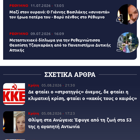
ΡΕΘΥΜΝΟ
11.07.2026
13:05
Μαζί στον ουρανό: Ο Γιάννης Βασιλάκης «συναντά»
τον ήρωα πατέρα του - Βαρύ πένθος στο Ρέθυμνο
ΡΕΘΥΜΝΟ
09.07.2026
16:09
Μεταπτυχιακό δίπλωμα για την Ρεθεμνιώτισσα
Θεοπίστη Τζαγκαράκη από το Πανεπιστήμιο Δυτικής
Αττικής
ΣΧΕΤΙΚΑ ΑΡΘΡΑ
Κρήτη
05.08.2026
21:30
Δε φταίει ο «στρατηγός» άνεμος, δε φταίει η
κλιματική κρίση, φταίει ο «κακός τους ο καιρός»
Κρήτη
05.08.2026
17:23
Θλίψη στα Ανώγεια: Έφυγε από τη ζωή στα 53
της η αγαπητή Αντωνία