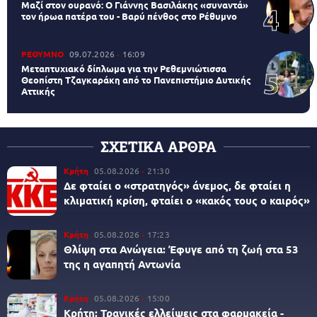
Μαζί στον ουρανό: Ο Γιάννης Βασιλάκης «συναντά»
τον ήρωα πατέρα του - Βαρύ πένθος στο Ρέθυμνο
ΡΕΘΥΜΝΟ
09.07.2026
16:09
Μεταπτυχιακό δίπλωμα για την Ρεθεμνιώτισσα
Θεοπίστη Τζαγκαράκη από το Πανεπιστήμιο Δυτικής
Αττικής
ΣΧΕΤΙΚΑ ΑΡΘΡΑ
Κρήτη
05.08.2026
21:30
Δε φταίει ο «στρατηγός» άνεμος, δε φταίει η
κλιματική κρίση, φταίει ο «κακός τους ο καιρός»
Κρήτη
05.08.2026
17:23
Θλίψη στα Ανώγεια: Έφυγε από τη ζωή στα 53
της η αγαπητή Αντωνία
Κρήτη
05.08.2026
15:00
Κρήτη: Τραγικές ελλείψεις στα φαρμακεία -