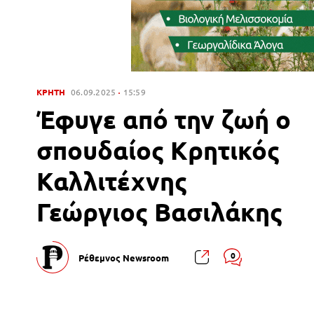
ΚΡΗΤΗ
06.09.2025
15:59
Έφυγε από την ζωή ο
σπουδαίος Κρητικός
Καλλιτέχνης
Γεώργιος Βασιλάκης
0
Ρέθεμνος Newsroom