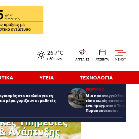
26.7°C
Ρέθυμνο
ΑΓΓΕΛΙΕΣ
ΑΤΖΕΝΤΑ
MENOY
ΟΤΙΚΑ
ΥΓΕΙΑ
ΤΕΧΝΟΛΟΓΙΑ
ΡΕΘΥΜΝΟ
αγιασμός στα σχολεία για τη
Μια προαναγγελθείσα τραγ
οια μέρα γυρίζουν οι μαθητές
τόπο χωρίς ουσιαστική πρό
ένα πραγματικό Τοπικό Μο
Πυροπροστασίας