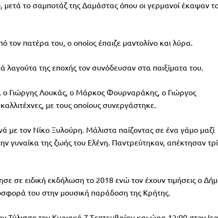
 μετά το σαμποτάζ της Δαμάστας όπου οι γερμανοί έκαψαν τ
 τον πατέρα του, ο οποίος έπαιζε μαντολίνο και λύρα.
τά λαγούτα της εποχής τον συνόδευσαν στα παιξίματα του.
, ο Γιώργης Λουκάς, ο Μάρκος Φουρναράκης, ο Γιώργος
καλλιτέχνες, με τους οποίους συνεργάστηκε.
ά με τον Νίκο Ξυλούρη. Μάλιστα παίζοντας σε ένα γάμο μαζί
ην γυναίκα της ζωής του Ελένη. Παντρεύτηκαν, απέκτησαν τρ
.
μησε σε ειδική εκδήλωση το 2018 ενώ τον έχουν τιμήσεις ο Δήμ
ροσφορά του στην μουσική παράδοση της Κρήτης.
την Τύλισσο την Κυριακή 7 Σεπτεμβρίου και ώρα 12:00 στον Ιε