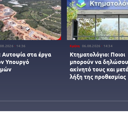
.08.2026
14:36
Κρήτη
06.08.2026
14:34
 Αυτοψία στα έργα
Κτηματολόγιο: Ποιοι
ον Υπουργό
μπορούν να δηλώσου
ομών
ακίνητό τους και μετ
λήξη της προθεσμίας