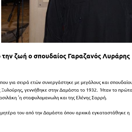
ό την ζωή ο σπουδαίος Γαραζανός Λυράρης
, που για σειρά ετών συνεργάστηκε με μεγάλους και σπουδαίο
ς Ξυλούρης, γεννήθηκε στην Δαμάστα το 1932. Ήταν το πρώτ
ασιλάκη 'η σταφυλομανωλη και της Ελένης Σαρρή.
η μητέρα του από την Δαμάστα όπου αρχικά εγκαταστάθηκε η