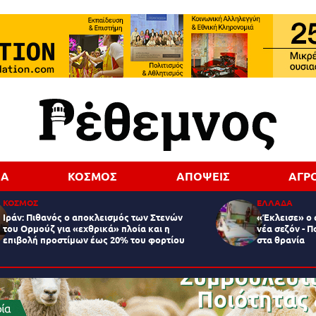
ΔΑ
ΚΟΣΜΟΣ
ΑΠΟΨΕΙΣ
ΑΓΡ
ΚΟΣΜΟΣ
ΕΛΛΑΔΑ
Ιράν: Πιθανός ο αποκλεισμός των Στενών
«Έκλεισε» ο 
του Ορμούζ για «εχθρικά» πλοία και η
νέα σεζόν - Π
επιβολή προστίμων έως 20% του φορτίου
στα θρανία