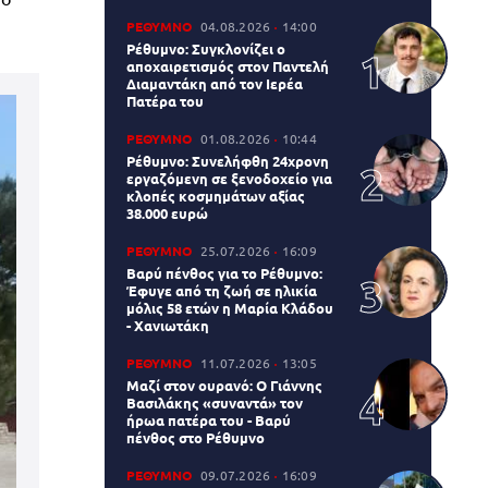
ΡΕΘΥΜΝΟ
04.08.2026
14:00
Ρέθυμνο: Συγκλονίζει ο
αποχαιρετισμός στον Παντελή
Διαμαντάκη από τον Ιερέα
Πατέρα του
ΡΕΘΥΜΝΟ
01.08.2026
10:44
Ρέθυμνο: Συνελήφθη 24χρονη
εργαζόμενη σε ξενοδοχείο για
κλοπές κοσμημάτων αξίας
38.000 ευρώ
ΡΕΘΥΜΝΟ
25.07.2026
16:09
Βαρύ πένθος για το Ρέθυμνο:
Έφυγε από τη ζωή σε ηλικία
μόλις 58 ετών η Μαρία Κλάδου
- Χανιωτάκη
ΡΕΘΥΜΝΟ
11.07.2026
13:05
Μαζί στον ουρανό: Ο Γιάννης
Βασιλάκης «συναντά» τον
ήρωα πατέρα του - Βαρύ
πένθος στο Ρέθυμνο
ΡΕΘΥΜΝΟ
09.07.2026
16:09