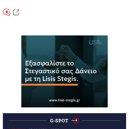
0
G-SPOT