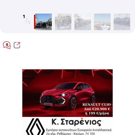
1
/
5
0