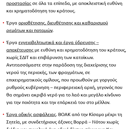
προστασίας
σε όλα τα επίπεδα, με αποκλειστική ευθύνη
και χρηματοδότηση του κράτους.
Έργα
οριοθέτησης, διευθέτησης και καθαρισμού
ρεμάτων και ποταμών
.
Έργα
εγγειοβελτιωτικά και έργα ύδρευσης –
αποχέτευσης
με ευθύνη και χρηματοδότηση του κράτους,
χωρίς ΣΔΙΤ και επιβάρυνση των κατοίκων.
Αντιτασσόμαστε στην παράδοση της διαχείρισης του
νερού της περιοχής, των φραγμάτων, σε
επιχειρηματικούς ομίλους, που προωθούν με γοργούς
ρυθμούς κυβέρνηση – περιφερειακή αρχή, γεγονός που
θα σημάνει ακριβό νερό για το λαό και μεγάλο κίνδυνο
για την ποιότητα και την επάρκειά του στο μέλλον.
Έργα οδικής ασφάλειας
. ΒΟΑΚ από την Κίσαμο μέχρι τη
Σητεία, με συνδετήριους άξονες Βορρά – Νότου χωρίς
διόδια και συνολικά ένα οδικό δίκτυο σύγχρονο Και