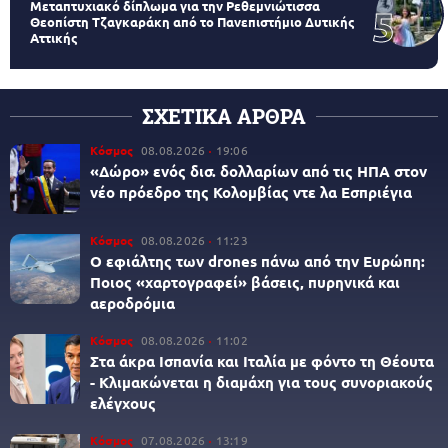
Μεταπτυχιακό δίπλωμα για την Ρεθεμνιώτισσα
Θεοπίστη Τζαγκαράκη από το Πανεπιστήμιο Δυτικής
Αττικής
ΣΧΕΤΙΚΑ ΑΡΘΡΑ
Κόσμος
08.08.2026
19:06
«Δώρο» ενός δισ. δολλαρίων από τις ΗΠΑ στον
νέο πρόεδρο της Κολομβίας ντε λα Εσπριέγια
Κόσμος
08.08.2026
11:23
Ο εφιάλτης των drones πάνω από την Ευρώπη:
Ποιος «χαρτογραφεί» βάσεις, πυρηνικά και
αεροδρόμια
Κόσμος
08.08.2026
11:02
Στα άκρα Ισπανία και Ιταλία με φόντο τη Θέουτα
- Κλιμακώνεται η διαμάχη για τους συνοριακούς
ελέγχους
Κόσμος
07.08.2026
13:19