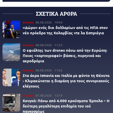
ΣΧΕΤΙΚΑ ΑΡΘΡΑ
Κόσμος
08.08.2026
19:06
«Δώρο» ενός δισ. δολλαρίων από τις ΗΠΑ στον
νέο πρόεδρο της Κολομβίας ντε λα Εσπριέγια
Κόσμος
08.08.2026
11:23
Ο εφιάλτης των drones πάνω από την Ευρώπη:
Ποιος «χαρτογραφεί» βάσεις, πυρηνικά και
αεροδρόμια
Κόσμος
08.08.2026
11:02
Στα άκρα Ισπανία και Ιταλία με φόντο τη Θέουτα
- Κλιμακώνεται η διαμάχη για τους συνοριακούς
ελέγχους
Κόσμος
07.08.2026
13:19
Κονγκό: Πάνω από 4.000 κρούσματα Έμπολα – Η
δεύτερη μεγαλύτερη επιδημία του ιού
παγκοσμίως