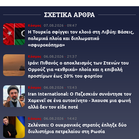
ΣΧΕΤΙΚΑ ΑΡΘΡΑ
Κόσμος
07.08.2026
09:47
Η Τουρκία σφίγγει τον κλοιό στη Λιβύη: Βάσεις,
πολεμικά πλοία και διπλωματικό
«σφυροκόπημα»
Κόσμος
06.08.2026
21:37
Ιράν: Πιθανός ο αποκλεισμός των Στενών του
Ορμούζ για «εχθρικά» πλοία και η επιβολή
προστίμων έως 20% του φορτίου
Κόσμος
06.08.2026
15:43
Iran International: Ο Πεζεσκιάν συνάντησε τον
Χαμενεΐ σε ένα αυτοκίνητο - Άκουσε μια φωνή
αλλά δεν τον είδε ποτέ
Κόσμος
06.08.2026
14:42
Ζελένσκι: O ουκρανικός στρατός έπληξε δύο
διυλιστήρια πετρελαίου στη Ρωσία