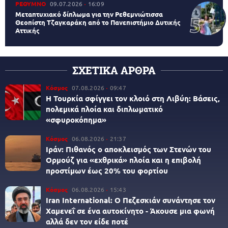
ΡΕΘΥΜΝΟ
09.07.2026
16:09
Μεταπτυχιακό δίπλωμα για την Ρεθεμνιώτισσα
Θεοπίστη Τζαγκαράκη από το Πανεπιστήμιο Δυτικής
Αττικής
ΣΧΕΤΙΚΑ ΑΡΘΡΑ
Κόσμος
07.08.2026
09:47
Η Τουρκία σφίγγει τον κλοιό στη Λιβύη: Βάσεις,
πολεμικά πλοία και διπλωματικό
«σφυροκόπημα»
Κόσμος
06.08.2026
21:37
Ιράν: Πιθανός ο αποκλεισμός των Στενών του
Ορμούζ για «εχθρικά» πλοία και η επιβολή
προστίμων έως 20% του φορτίου
Κόσμος
06.08.2026
15:43
Iran International: Ο Πεζεσκιάν συνάντησε τον
Χαμενεΐ σε ένα αυτοκίνητο - Άκουσε μια φωνή
αλλά δεν τον είδε ποτέ