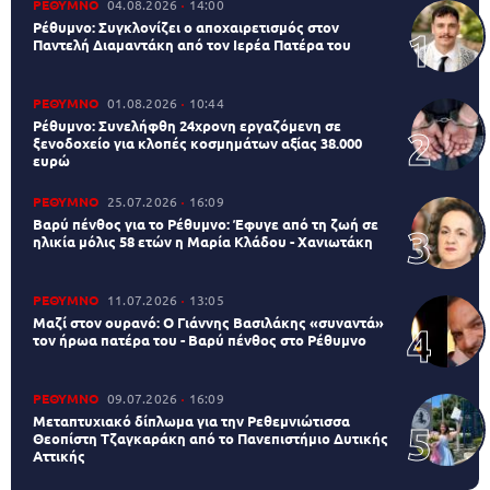
ΡΕΘΥΜΝΟ
04.08.2026
14:00
Ρέθυμνο: Συγκλονίζει ο αποχαιρετισμός στον
Παντελή Διαμαντάκη από τον Ιερέα Πατέρα του
ΡΕΘΥΜΝΟ
01.08.2026
10:44
Ρέθυμνο: Συνελήφθη 24χρονη εργαζόμενη σε
ξενοδοχείο για κλοπές κοσμημάτων αξίας 38.000
ευρώ
ΡΕΘΥΜΝΟ
25.07.2026
16:09
Βαρύ πένθος για το Ρέθυμνο: Έφυγε από τη ζωή σε
ηλικία μόλις 58 ετών η Μαρία Κλάδου - Χανιωτάκη
ΡΕΘΥΜΝΟ
11.07.2026
13:05
Μαζί στον ουρανό: Ο Γιάννης Βασιλάκης «συναντά»
τον ήρωα πατέρα του - Βαρύ πένθος στο Ρέθυμνο
ΡΕΘΥΜΝΟ
09.07.2026
16:09
Μεταπτυχιακό δίπλωμα για την Ρεθεμνιώτισσα
Θεοπίστη Τζαγκαράκη από το Πανεπιστήμιο Δυτικής
Αττικής