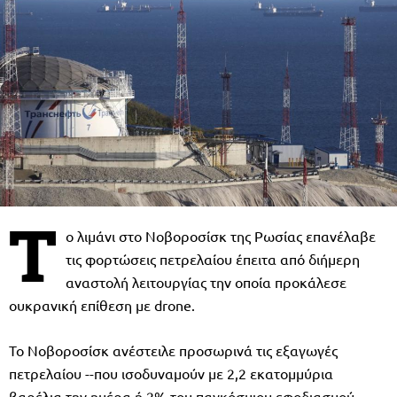
Τ
ο λιμάνι στο Νοβοροσίσκ της Ρωσίας επανέλαβε
τις φορτώσεις πετρελαίου έπειτα από διήμερη
αναστολή λειτουργίας την οποία προκάλεσε
ουκρανική επίθεση με drone.
Το Νοβοροσίσκ ανέστειλε προσωρινά τις εξαγωγές
πετρελαίου --που ισοδυναμούν με 2,2 εκατομμύρια
βαρέλια την ημέρα ή 2% του παγκόσμιου εφοδιασμού--