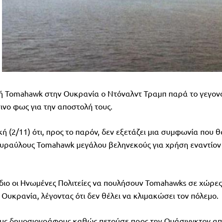
λή Tomahawk στην Ουκρανία ο Ντόναλντ Τραμπ παρά το γεγον
ινο φως για την αποστολή τους.
(2/11) ότι, προς το παρόν, δεν εξετάζει μια συμφωνία που θ
πυραύλους Tomahawk μεγάλου βεληνεκούς για χρήση εναντίον
έδιο οι Ηνωμένες Πολιτείες να πουλήσουν Tomahawks σε χώρες
υκρανία, λέγοντας ότι δεν θέλει να κλιμακώσει τον πόλεμο.
τους δημοσιογράφους καθώς πετούσε προς την Ουάσινγκτον α