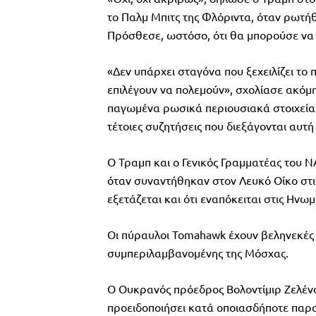
το Παλμ Μπιτς της Φλόριντα, όταν ρωτή
Πρόσθεσε, ωστόσο, ότι θα μπορούσε να 
«Δεν υπάρχει σταγόνα που ξεχειλίζει το 
επιλέγουν να πολεμούν», σχολίασε ακόμη.
παγωμένα ρωσικά περιουσιακά στοιχεία 
τέτοιες συζητήσεις που διεξάγονται αυτ
Ο Τραμπ και ο Γενικός Γραμματέας του
όταν συναντήθηκαν στον Λευκό Οίκο στι
εξετάζεται και ότι εναπόκειται στις Ηνω
Οι πύραυλοι Tomahawk έχουν βεληνεκές 
συμπεριλαμβανομένης της Μόσχας.
Ο Ουκρανός πρόεδρος Βολοντίμιρ Ζελένσκ
προειδοποιήσει κατά οποιασδήποτε παρ