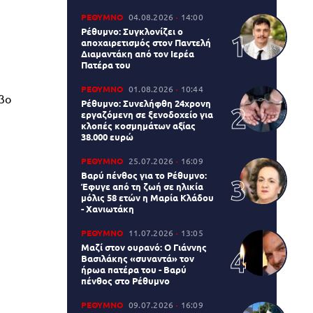
ΡΕΘΥΜΝΟ
04.08.2026
14:00
Ρέθυμνο: Συγκλονίζει ο
αποχαιρετισμός στον Παντελή
Διαμαντάκη από τον Ιερέα
Πατέρα του
ΡΕΘΥΜΝΟ
01.08.2026
10:44
βο
Ρέθυμνο: Συνελήφθη 24χρονη
εργαζόμενη σε ξενοδοχείο για
κλοπές κοσμημάτων αξίας
38.000 ευρώ
ΡΕΘΥΜΝΟ
25.07.2026
16:09
Βαρύ πένθος για το Ρέθυμνο:
Έφυγε από τη ζωή σε ηλικία
μόλις 58 ετών η Μαρία Κλάδου
- Χανιωτάκη
ΡΕΘΥΜΝΟ
11.07.2026
13:05
Μαζί στον ουρανό: Ο Γιάννης
Βασιλάκης «συναντά» τον
ήρωα πατέρα του - Βαρύ
πένθος στο Ρέθυμνο
ΡΕΘΥΜΝΟ
09.07.2026
16:09