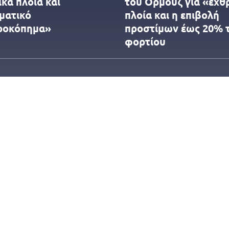
κά πλοία και
του Ορμούζ για «εχθ
ματικό
πλοία και η επιβολή
ροκόπημα»
προστίμων έως 20% 
φορτίου