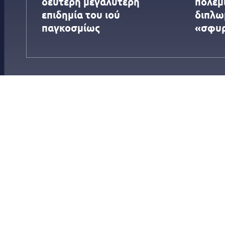
δεύτερη μεγαλύτερη
πολεμι
επιδημία του ιού
διπλω
παγκοσμίως
«σφυ