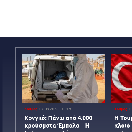
Κόσμος
07.08.2026
13:19
Κόσμος
0
Κονγκό: Πάνω από 4.000
Η Του
κρούσματα Έμπολα – Η
κλοιό 