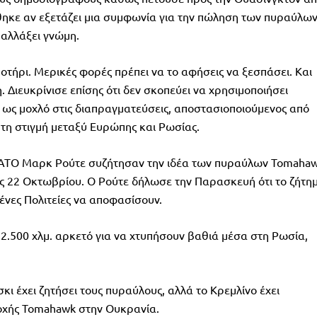
θηκε αν εξετάζει μια συμφωνία για την πώληση των πυραύλων
αλλάξει γνώμη.
ποτήρι. Μερικές φορές πρέπει να το αφήσεις να ξεσπάσει. Και
 Διευκρίνισε επίσης ότι δεν σκοπεύει να χρησιμοποιήσει
ως μοχλό στις διαπραγματεύσεις, αποστασιοποιούμενος από
ή τη στιγμή μεταξύ Ευρώπης και Ρωσίας.
 ΝΑΤΟ Μαρκ Ρούτε συζήτησαν την ιδέα των πυραύλων Tomaha
ς 22 Οκτωβρίου. Ο Ρούτε δήλωσε την Παρασκευή ότι το ζήτη
μένες Πολιτείες να αποφασίσουν.
2.500 χλμ. αρκετό για να χτυπήσουν βαθιά μέσα στη Ρωσία,
ι έχει ζητήσει τους πυραύλους, αλλά το Κρεμλίνο έχει
οχής Tomahawk στην Ουκρανία.