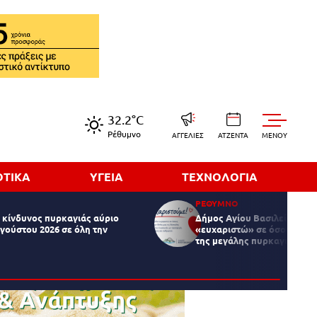
32.2°C
Ρέθυμνο
ΑΓΓΕΛΙΕΣ
ΑΤΖΕΝΤΑ
MENOY
ΟΤΙΚΑ
ΥΓΕΙΑ
ΤΕΧΝΟΛΟΓΙΑ
ΡΕΘΥΜΝΟ
κίνδυνος πυρκαγιάς αύριο
Δήμος Αγίου Βασιλείου: Δη
γούστου 2026 σε όλη την
«ευχαριστώ» σε όσους στήρ
της μεγάλης πυρκαγιάς