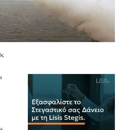
ός
α
πό