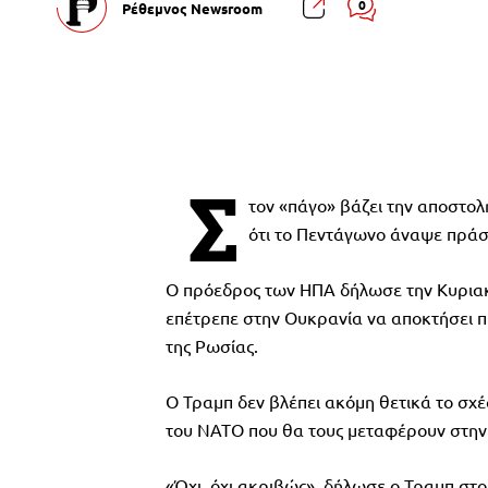
0
Ρέθεμνος Newsroom
Σ
τον «πάγο» βάζει την αποστο
ότι το Πεντάγωνο άναψε πράσ
Ο πρόεδρος των ΗΠΑ δήλωσε την Κυριακή 
επέτρεπε στην Ουκρανία να αποκτήσει 
της Ρωσίας.
Ο Τραμπ δεν βλέπει ακόμη θετικά το σχ
του ΝΑΤΟ που θα τους μεταφέρουν στην Ο
«Όχι, όχι ακριβώς», δήλωσε ο Τραμπ σ