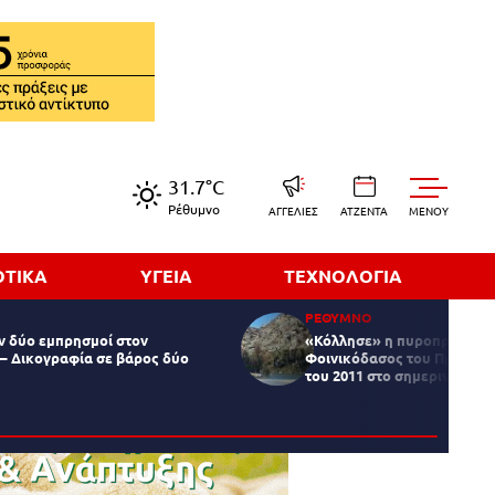
31.7°C
Ρέθυμνο
ΑΓΓΕΛΙΕΣ
ΑΤΖΕΝΤΑ
MENOY
ΟΤΙΚΑ
ΥΓΕΙΑ
ΤΕΧΝΟΛΟΓΙΑ
ΡΕΘΥΜΝΟ
ν δύο εμπρησμοί στον
«Κόλλησε» η πυροπροστασί
– Δικογραφία σε βάρος δύο
Φοινικόδασος του Πρέβελη 
του 2011 στο σημερινό αδι