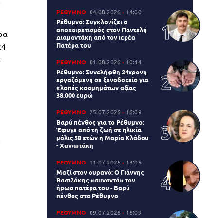
ΡΕΘΥΜΝΟ
04.08.2026
14:00
Ρέθυμνο: Συγκλονίζει ο
αποχαιρετισμός στον Παντελή
ώρα
Διαμαντάκη από τον Ιερέα
Πατέρα του
24
ε
ΡΕΘΥΜΝΟ
01.08.2026
10:44
Ρέθυμνο: Συνελήφθη 24χρονη
εργαζόμενη σε ξενοδοχείο για
κλοπές κοσμημάτων αξίας
38.000 ευρώ
ΡΕΘΥΜΝΟ
25.07.2026
16:09
Βαρύ πένθος για το Ρέθυμνο:
Έφυγε από τη ζωή σε ηλικία
μόλις 58 ετών η Μαρία Κλάδου
- Χανιωτάκη
ΡΕΘΥΜΝΟ
11.07.2026
13:05
Μαζί στον ουρανό: Ο Γιάννης
Βασιλάκης «συναντά» τον
ήρωα πατέρα του - Βαρύ
πένθος στο Ρέθυμνο
ΡΕΘΥΜΝΟ
09.07.2026
16:09