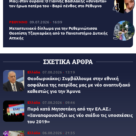
Μαζί στον ουρανό: Ο Γιάννης Βασιλάκης «συναντά»
τον ήρωα πατέρα του - Βαρύ πένθος στο Ρέθυμνο
ΡΕΘΥΜΝΟ
09.07.2026
16:09
Μεταπτυχιακό δίπλωμα για την Ρεθεμνιώτισσα
Θεοπίστη Τζαγκαράκη από το Πανεπιστήμιο Δυτικής
Αττικής
ΣΧΕΤΙΚΑ ΑΡΘΡΑ
Ελλάδα
07.08.2026
13:19
Θεοδωρικάκος: Συμβάλλουμε στην εθνική
ασφάλεια της πατρίδας μας με νέο αναπτυξιακό
καθεστώς για την Άμυνα
Ελλάδα
07.08.2026
09:46
Πυρά κατά Μητσοτάκη από την ΕΛ.ΑΣ.:
«Ξαναπαρουσιάζει ως νέο σχέδιο τις υποσχέσεις
του 2019»
Ελλάδα
06.08.2026
21:35