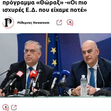
πρόγραμμα «Θώραξ» -«Οι πιο
ισχυρές Ε.Δ. που είχαμε ποτέ»
0
Ρέθεμνος Newsroom
0