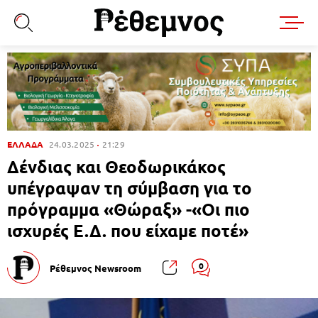
ΕΛΛΑΔΑ
24.03.2025
21:29
Δένδιας και Θεοδωρικάκος
υπέγραψαν τη σύμβαση για το
πρόγραμμα «Θώραξ» -«Οι πιο
ισχυρές Ε.Δ. που είχαμε ποτέ»
0
Ρέθεμνος Newsroom