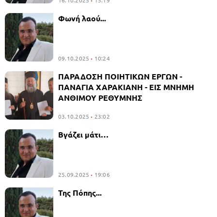
16.10.2025
15:19
Φωνή λαού...
09.10.2025
10:24
ΠΑΡΑΔΟΣΗ ΠΟΙΗΤΙΚΩΝ ΕΡΓΩΝ -
ΠΑΝΑΓΙΑ ΧΑΡΑΚΙΑΝΗ - ΕΙΣ ΜΝΗΜΗ
ΑΝΘΙΜΟΥ ΡΕΘΥΜΝΗΣ
03.10.2025
23:02
Βγάζει μάτι…
25.09.2025
19:06
Της Πόπης...