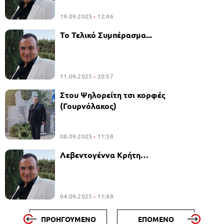
19.09.2025
12:46
Το Τελικό Συμπέρασμα...
11.09.2025
20:57
Στου Ψηλορείτη τσι κορφές
(Γουρνόλακος)
08.09.2025
11:38
Λεβεντογέννα Κρήτη…
04.09.2025
11:48
ΠΡΟΗΓΟΥΜΕΝΟ
ΕΠΟΜΕΝΟ