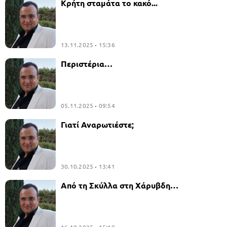
Κρήτη σταμάτα το κακό...
13.11.2025
15:36
Περιστέρια…
05.11.2025
09:54
Γιατί Αναρωτιέστε;
30.10.2025
13:41
Από τη Σκύλλα στη Χάρυβδη…