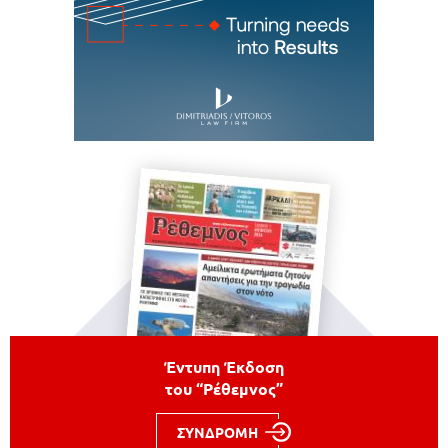
Έντυπη Έκδοση
του “Ρέθεμνος”
ΣΥΝΔΡΟΜΗ