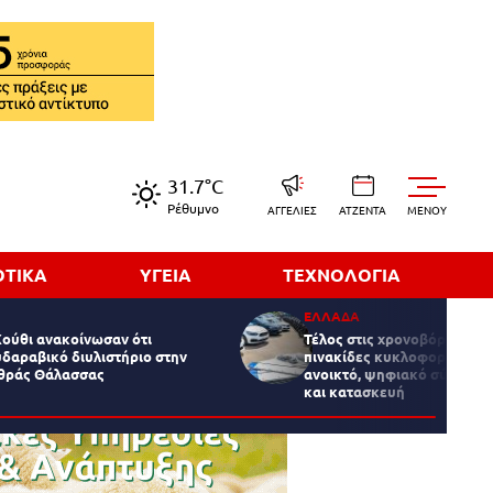
31.7°C
Ρέθυμνο
ΑΓΓΕΛΙΕΣ
ΑΤΖΕΝΤΑ
MENOY
ΟΤΙΚΑ
ΥΓΕΙΑ
ΤΕΧΝΟΛΟΓΙΑ
ΕΛΛΑΔΑ
Χούθι ανακοίνωσαν ότι
Τέλος στις χρονοβόρες διαδ
δαραβικό διυλιστήριο στην
πινακίδες κυκλοφορίας - Τι
υθράς Θάλασσας
ανοικτό, ψηφιακό σύστημα
και κατασκευή