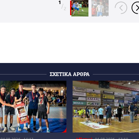
1
/
2
ΣΧΕΤΙΚΑ ΑΡΘΡΑ
04.08.2026
14:13
Αθλητικά
04.08.2026
13:40