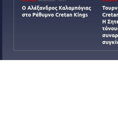
Ο Αλέξανδρος Καλαμπόγιας
Τουρν
στο Ρέθυμνο Cretan Kings
Cretan
Η Σητ
τόνου
συναρ
συγκί