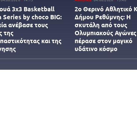
ουά 3x3 Βasketball
2ο Θερινό Αθλητικό 
 Series by choco BIG:
Δήμου Ρεθύμνης: Η
εία ανέβασε τους
σκυτάλη από τους
ς της
Ολυμπιακούς Αγώνες
παστικότητας και της
πέρασε στον μαγικό
νησης
υδάτινο κόσμο