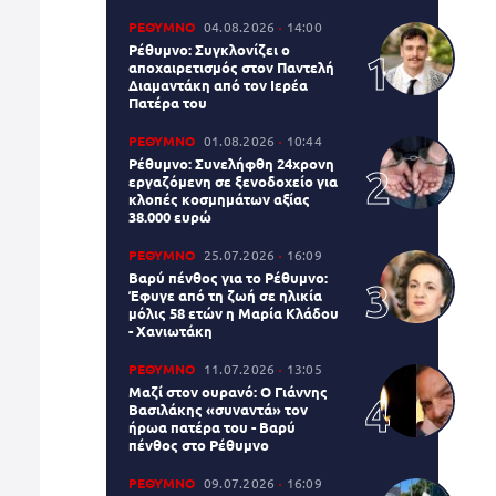
ΡΕΘΥΜΝΟ
04.08.2026
14:00
Ρέθυμνο: Συγκλονίζει ο
αποχαιρετισμός στον Παντελή
Διαμαντάκη από τον Ιερέα
Πατέρα του
ΡΕΘΥΜΝΟ
01.08.2026
10:44
Ρέθυμνο: Συνελήφθη 24χρονη
εργαζόμενη σε ξενοδοχείο για
κλοπές κοσμημάτων αξίας
38.000 ευρώ
ΡΕΘΥΜΝΟ
25.07.2026
16:09
Βαρύ πένθος για το Ρέθυμνο:
Έφυγε από τη ζωή σε ηλικία
μόλις 58 ετών η Μαρία Κλάδου
- Χανιωτάκη
ΡΕΘΥΜΝΟ
11.07.2026
13:05
Μαζί στον ουρανό: Ο Γιάννης
Βασιλάκης «συναντά» τον
ήρωα πατέρα του - Βαρύ
πένθος στο Ρέθυμνο
ΡΕΘΥΜΝΟ
09.07.2026
16:09