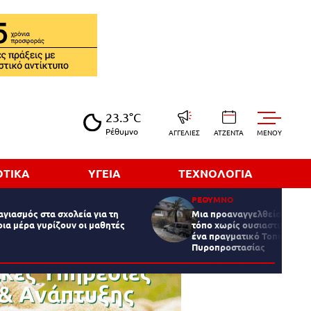
23.3°C
Ρέθυμνο
ΑΓΓΕΛΙΕΣ
ΑΤΖΕΝΤΑ
MENOY
ΟΤΙΚΑ
ΥΓΕΙΑ
ΤΕΧΝΟΛΟΓΙΑ
ΡΕΘΥΜΝΟ
αγιασμός στα σχολεία για τη
Μια προαναγγελθείσα τραγ
οια μέρα γυρίζουν οι μαθητές
τόπο χωρίς ουσιαστική πρό
ένα πραγματικό Τοπικό Μο
Πυροπροστασίας