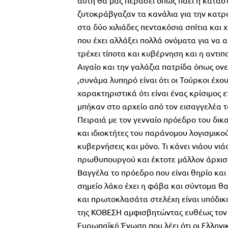
αυτή θα μας περάσει όπως πάει η κατάστ
ζυτοκράβγαζαν τα κανάλια για την κατρ
στα δύο χιλιάδες πεντακόσια σπίτια και
που έχει αλλάξει πολλά ονόματα για να 
τρέχει τίποτα και κυβέρνηση και η αντιπ
Αιγαίο και την γαλάζια πατρίδα όπως ον
,συνάμα λυπηρό είναι ότι οι Τούρκοι έχ
χαρακτηριστικά ότι είναι ένας κρίσιμος
μπήκαν στο αρχείο από τον εισαγγελέα τ
Πειραιά με τον γενναίο πρόεδρο του δικ
και ιδιοκτήτες του παράνομου λογισμικού
κυβερνήσεις και μόνο. Τι κάνει νιάου νι
πρωθυπουργού και έκτοτε μάλλον άρχισ
Βαγγέλα το πρόεδρο που είναι θηρίο και 
σημείο λάκο έχει η φάβα και σύντομα θ
και πρωτοκλασάτα στελέχη είναι υπόδικο
της ΚΟΒΕΣΗ αμφισβητώντας ευθέως τον ρ
Ευρωπαϊκή Ένωση που λέει ότι οι Ελλην