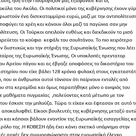
αση, ήδη στην Γιουροβίζιον μας εξαφάνισε και ας
ακύλα του Ακύλα. Οι πολιτικοί μόνο της κυβέρνησης έχουν γύ
 χρωστούν ένα δισεκατομμύριο ευρώ, μαζί με την αντιπολίτευσ
αποφύγει τα χρέη και κάνουν όλοι μαζί τα παγώνια σαν μην
ολίτευση. Οι Τούρκοι απειλούν ευθέως και διεκδικούν το μισό
ειρεύεται το κούφιο κεφάλι του σουλτάνου. Το πιο χειρότερο
ουν δυστυχώς και την στήριξη της Ευρωπαϊκής Ένωσης που λέει
 εταίρος της Ευρωπαϊκής Ένωσης. Οι υποκλοπές πρεντατορ
ου Αρείου πάγου και ας έβγαζε αποφάσεις το δικαστήριο του
αστηρίου που είχε βάλει 128 χρόνια φυλακή στους εγκαταστάτ
, που οι άνθρωποι αυτοί τόνισαν ότι παίρνουν εντολές από
άου στα κεραμίδια και όμως παραιτήθηκε μόνο ο ανιψιός του
ε μαθήματα πυγμαχίας ,παλεύοντας κατά μέτωπο με τον
του έσκισε την μπλούζα. Τώρα τι είχαν και έφτασαν σε αυτό τ
α αποκαλυφθεί. Είκοσι βουλευτές της κυβέρνησης μεταξύ αυτ
ι και κάποιοι βάλουν εναντίον της Ευρωπαϊκής εισαγγελίας κα
όλο της .Η ΚΟΒΕΣΗ ήδη έχει κάνει σχετικό υπόμνημα στην
ικές αρχές δεν συμμορφώνονται στον ευρωπαϊκό έλεγχο