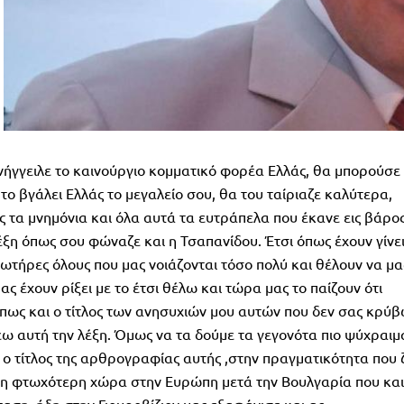
ήγγειλε το καινούργιο κομματικό φορέα Ελλάς, θα μπορούσε
ο βγάλει Ελλάς το μεγαλείο σου, θα του ταίριαζε καλύτερα,
ες τα μνημόνια και όλα αυτά τα ευτράπελα που έκανε εις βάρο
ξη όπως σου φώναζε και η Τσαπανίδου. Έτσι όπως έχουν γίνε
ωτήρες όλους που μας νοιάζονται τόσο πολύ και θέλουν να μα
ας έχουν ρίξει με το έτσι θέλω και τώρα μας το παίζουν ότι
πως και ο τίτλος των ανησυχιών μου αυτών που δεν σας κρύ
έω αυτή την λέξη. Όμως να τα δούμε τα γεγονότα πιο ψύχραιμ
ο τίτλος της αρθρογραφίας αυτής ,στην πραγματικότητα που ζ
ρη φτωχότερη χώρα στην Ευρώπη μετά την Βουλγαρία που και