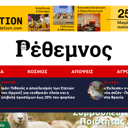
ΔΑ
ΚΟΣΜΟΣ
ΑΠΟΨΕΙΣ
ΑΓΡ
ΚΟΣΜΟΣ
ΕΛΛΑΔΑ
Ιράν: Πιθανός ο αποκλεισμός των Στενών
«Έκλεισε» ο 
του Ορμούζ για «εχθρικά» πλοία και η
νέα σεζόν - Π
επιβολή προστίμων έως 20% του φορτίου
στα θρανία