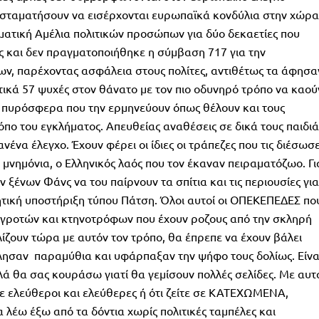
α σταματήσουν να εισέρχονται ευρωπαϊκά κονδύλια στην χώρα
ηματική Αμέλια πολιτικών προσώπων για δύο δεκαετίες που
ς και δεν πραγματοποιήθηκε η σύμβαση 717 για την
ν, παρέχοντας ασφάλεια στους πολίτες, αντιθέτως τα άφησα
ικά 57 ψυχές στον θάνατο με τον πιο οδυνηρό τρόπο να καού
ια πυρόσφερα που την ερμηνεύουν όπως θέλουν και τους
πο του εγκλήματος. Απευθείας αναθέσεις σε δικά τους παιδιά
ένα έλεγχο. Έχουν φέρει οι ίδιες οι τράπεζες που τις διέσωσ
 μνημόνια, ο Ελληνικός λαός που τον έκαναν πειραματόζωο. Γι
 ξένων Φάνς να του παίρνουν τα σπίτια και τις περιουσίες για
τική υποστήριξη τύπου Πάτση. Όλοι αυτοί οι ΟΠΕΚΕΠΕΔΕΣ πο
αγροτών και κτηνοτρόφων που έχουν ροζους από την σκληρή
λίζουν τώρα με αυτόν τον τρόπο, θα έπρεπε να έχουν βάλει
λησαν παραμύθια και υφάρπαξαν την ψήφο τους δολίως. Είνα
 θα σας κουράσω γιατί θα γεμίσουν πολλές σελίδες. Με αυτ
τε ελεύθεροι και ελεύθερες ή ότι ζείτε σε ΚΑΤΕΧΩΜΕΝΑ,
 λέω έξω από τα δόντια χωρίς πολιτικές ταμπέλες και