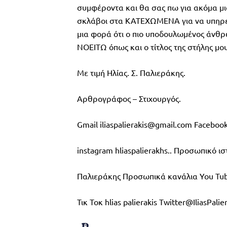
συμφέροντα και θα σας πω για ακόμα μι
σκλάβοι στα ΚΑΤΕΧΩΜΕΝΑ για να υπηρετ
μια φορά ότι ο πιο υποδουλωμένος άνθ
ΝΟΕΙΤΩ όπως και ο τίτλος της στήλης μου
Με τιμή Ηλίας. Σ. Παλιεράκης.
Αρθρογράφος – Στιχουργός.
Gmail
iliaspalierakis@gmail.com
Facebook 
instagram hliaspalierakhs.. Προσωπικό ισ
Παλιεράκης Προσωπικά κανάλια You Tube I
Τικ Τοκ hlias palierakis Τwitter@IliasPalie