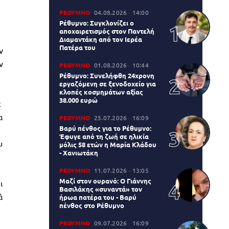
ΡΕΘΥΜΝΟ
04.08.2026
14:00
Ρέθυμνο: Συγκλονίζει ο
αποχαιρετισμός στον Παντελή
Διαμαντάκη από τον Ιερέα
Πατέρα του
ν
ν
ΡΕΘΥΜΝΟ
01.08.2026
10:44
Ρέθυμνο: Συνελήφθη 24χρονη
εργαζόμενη σε ξενοδοχείο για
κλοπές κοσμημάτων αξίας
38.000 ευρώ
ε
α
ΡΕΘΥΜΝΟ
25.07.2026
16:09
Βαρύ πένθος για το Ρέθυμνο:
Έφυγε από τη ζωή σε ηλικία
υ
μόλις 58 ετών η Μαρία Κλάδου
- Χανιωτάκη
ΡΕΘΥΜΝΟ
11.07.2026
13:05
Μαζί στον ουρανό: Ο Γιάννης
ι
Βασιλάκης «συναντά» τον
ά
ήρωα πατέρα του - Βαρύ
πένθος στο Ρέθυμνο
ΡΕΘΥΜΝΟ
09.07.2026
16:09