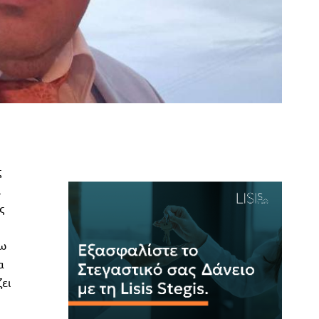
ς
ι
ς
βω
α
ει