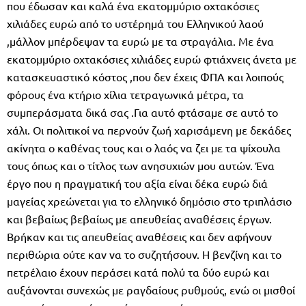
που έδωσαν και καλά ένα εκατομμύριο οχτακόσιες
χιλιάδες ευρώ από το υστέρημά του Ελληνικού λαού
,μάλλον μπέρδεψαν τα ευρώ με τα στραγάλια. Με ένα
εκατομμύριο οχτακόσιες χιλιάδες ευρώ φτιάχνεις άνετα με
κατασκευαστικό κόστος ,που δεν έχεις ΦΠΑ και λοιπούς
φόρους ένα κτήριο χίλια τετραγωνικά μέτρα, τα
συμπεράσματα δικά σας .Για αυτό φτάσαμε σε αυτό το
χάλι. Οι πολιτικοί να περνούν ζωή χαρισάμενη με δεκάδες
ακίνητα ο καθένας τους και ο λαός να ζει με τα ψίχουλα
τους όπως και ο τίτλος των ανησυχιών μου αυτών. Ένα
έργο που η πραγματική του αξία είναι δέκα ευρώ διά
μαγείας χρεώνεται για το ελληνικό δημόσιο στο τριπλάσιο
και βεβαίως βεβαίως με απευθείας αναθέσεις έργων.
Βρήκαν και τις απευθείας αναθέσεις και δεν αφήνουν
περιθώρια ούτε καν να το συζητήσουν. Η βενζίνη και το
πετρέλαιο έχουν περάσει κατά πολύ τα δύο ευρώ και
αυξάνονται συνεχώς με ραγδαίους ρυθμούς, ενώ οι μισθοί