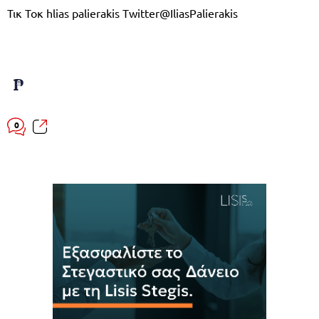
Τικ Τοκ hlias palierakis Τwitter@IliasPalierakis
0