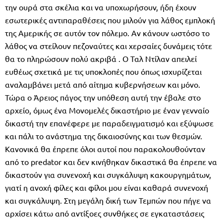
την ουρά στα σκέλια και να υποχωρήσουν, ήδη έχουν
εσωτερικές αντιπαραθέσεις που μιλούν για λάθος εμπλοκή
της Αμερικής σε αυτόν τον πόλεμο. Αν κάνουν ωστόσο το
λάθος να στείλουν πεζοναύτες και χερσαίες δυνάμεις τότε
θα το πληρώσουν πολύ ακριβά . Ο Ταλ Ντίλαν απειλεί
ευθέως σχετικά με τις υποκλοπές που όπως ισχυρίζεται
αναλαμβάνει μετά από αίτημα κυβερνήσεων και μόνο.
Τώρα ο Άρειος πάγος την υπόθεση αυτή την έβαλε στο
αρχείο, όμως ένα Μονομελές δικαστήριο με έναν γενναίο
δικαστή την επανέφερε με παραδειγματισμό και εξύψωσε
και πάλι το ανάστημα της δικαιοσύνης και των θεσμών.
Κανονικά θα έπρεπε όλοι αυτοί που παρακολουθούνταν
από το predator και δεν κινήθηκαν δικαστικά θα έπρεπε να
δικαστούν για συνενοχή και συγκάλυψη κακουργημάτων,
γιατί η ανοχή φίλες και φίλοι μου είναι καθαρά συνενοχή
και συγκάλυψη. Στη μεγάλη δική των Τεμπών που πήγε να
αρχίσει κάτω από αντίξοες συνθήκες σε εγκαταστάσεις