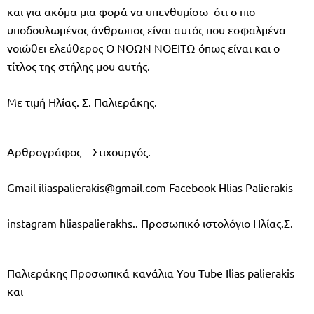
και για ακόμα μια φορά να υπενθυμίσω ότι ο πιο
υποδουλωμένος άνθρωπος είναι αυτός που εσφαλμένα
νοιώθει ελεύθερος Ο ΝΟΩΝ ΝΟΕΙΤΩ όπως είναι και ο
τίτλος της στήλης μου αυτής.
Με τιμή Ηλίας. Σ. Παλιεράκης.
Αρθρογράφος – Στιχουργός.
Gmail
iliaspalierakis@gmail.com
Facebook Ηlias Palierakis
instagram hliaspalierakhs.. Προσωπικό ιστολόγιο Ηλίας.Σ.
Παλιεράκης Προσωπικά κανάλια You Tube Ilias palierakis
και