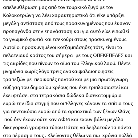
απελευθέρωση μας από τον τουρκικό ζυγό με τον
Κολοκοτρώνη να λέει χαρακτηριστικά ότι είχε υπάρξει
μεγάλη αντίσταση από τους προσκυνημένους που έκαναν
προπαγάνδα στην επανάσταση και για αυτό είχε ειπωθεί
το γνωμικό φωτιά και τσεκούρι στους προσκυνημένους.
Αυτοί οι προσκυνημένοι κοτζαμπάσηδες τότε, είναι το
πελατειακό κράτος του σήμερα με τους ΟΠΕΚΕΠΕΔΕΣ και
τις ακρίδες που πίνουν το αίμα του Ελληνικού λαού. Πέντε
μνημόνια χωρίς λόγο τρεις ανακαιφαλαιοποιησεις
τραπεζών με περικοπές παντού και με μια πρωτόγνωρη
αύξηση του δημοσίου χρέους που έχει τριπλασιαστεί και
έχει φτάσει στα τετρακόσια δώδεκα δισεκατομμύρια
ευρώ την ίδια στιγμή που οι Έλληνες χάνουν τα σπίτια τους
για πεντακόσια ευρώ από τα αρπαχτικά των ξένων Φάνς
πού δεν έχουν ούτε καν ΑΦΜ και έχουν βάλει μεγάλα
δικηγορικά γραφεία τύπου Πάτση να λεηλατούν τα πάντα
στο πέρασμα τους . Κλείνοντας θέλω να πω χρόνια πολλά