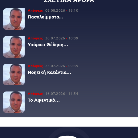
Απόψεις
06.08.2026
16:10
Πασαλείμματα...
Απόψεις
30.07.2026
10:09
Υπάρχει Θέληση…
Απόψεις
23.07.2026
09:39
Νοητική Κατάντια…
Απόψεις
16.07.2026
11:54
Το Αφεντικό…