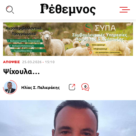
ΑΠΟΨΕΙΣ
25.03.2026
15:10
Ψίχουλα…
0
Ηλίας Σ. Παλιεράκης