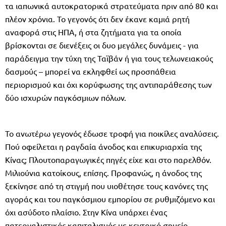
τα ιαπωνικά αυτοκρατορικά στρατεύματα πριν από 80 και
πλέον χρόνια. Το γεγονός ότι δεν έκανε καμιά ρητή
αναφορά στις ΗΠΑ, ή στα ζητήματα για τα οποία
βρίσκονται σε διενέξεις οι δυο μεγάλες δυνάμεις - για
παράδειγμα την τύχη της Ταϊβάν ή για τους τελωνειακούς
δασμούς – μπορεί να εκληφθεί ως προσπάθεια
περιορισμού και όχι κορύφωσης της αντιπαράθεσης των
δύο ισχυρών παγκόσμιων πόλων.
Το ανωτέρω γεγονός έδωσε τροφή για ποικίλες αναλύσεις.
Πού οφείλεται η ραγδαία άνοδος και επικυριαρχία της
Κίνας; Πλουτοπαραγωγικές πηγές είχε και στο παρελθόν.
Μιλιούνια κατοίκους, επίσης. Προφανώς, η άνοδος της
ξεκίνησε από τη στιγμή που υιοθέτησε τους κανόνες της
αγοράς και του παγκόσμιου εμπορίου σε ρυθμιζόμενο και
όχι ασύδοτο πλαίσιο. Στην Κίνα υπάρχει ένας
πατερναλιστικός καπιταλισμός με κεντρικό σημείο