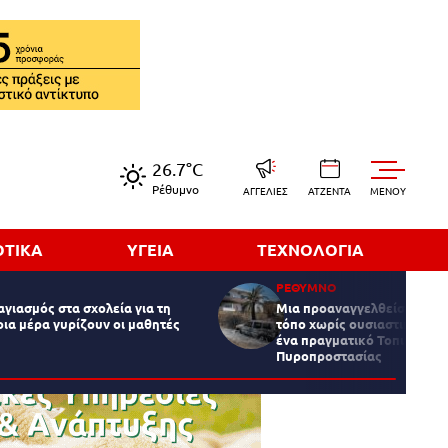
26.7°C
Ρέθυμνο
ΑΓΓΕΛΙΕΣ
ΑΤΖΕΝΤΑ
MENOY
ΟΤΙΚΑ
ΥΓΕΙΑ
ΤΕΧΝΟΛΟΓΙΑ
ΡΕΘΥΜΝΟ
αγιασμός στα σχολεία για τη
Μια προαναγγελθείσα τραγ
οια μέρα γυρίζουν οι μαθητές
τόπο χωρίς ουσιαστική πρό
ένα πραγματικό Τοπικό Μο
Πυροπροστασίας