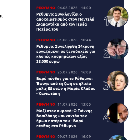
ΡΕΘΥΜΝΟ
04.08.2026
14:00
Ρέθυμνο: Συγκλονίζει ο
αι
αποχαιρετισμός στον Παντελή
Διαμαντάκη από τον Ιερέα
Πατέρα του
ΡΕΘΥΜΝΟ
01.08.2026
10:44
Ρέθυμνο: Συνελήφθη 24χρονη
εργαζόμενη σε ξενοδοχείο για
κλοπές κοσμημάτων αξίας
38.000 ευρώ
ΡΕΘΥΜΝΟ
25.07.2026
16:09
Βαρύ πένθος για το Ρέθυμνο:
Έφυγε από τη ζωή σε ηλικία
μόλις 58 ετών η Μαρία Κλάδου
- Χανιωτάκη
ΡΕΘΥΜΝΟ
11.07.2026
13:05
Μαζί στον ουρανό: Ο Γιάννης
Βασιλάκης «συναντά» τον
ήρωα πατέρα του - Βαρύ
πένθος στο Ρέθυμνο
ΡΕΘΥΜΝΟ
09.07.2026
16:09