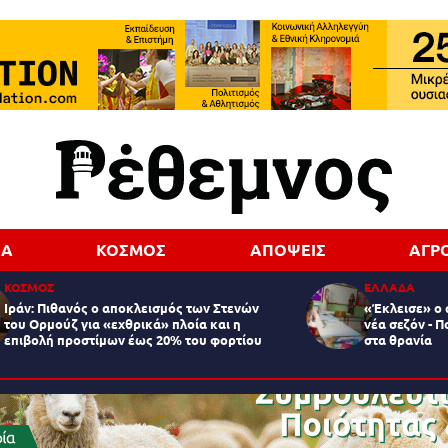
ΔΑ
ΚΟΣΜΟΣ
ΑΠΟΨΕΙΣ
ΑΓΡ
ΚΟΣΜΟΣ
ΕΛΛΑΔΑ
Ιράν: Πιθανός ο αποκλεισμός των Στενών
«Έκλεισε» ο 
του Ορμούζ για «εχθρικά» πλοία και η
νέα σεζόν - Π
επιβολή προστίμων έως 20% του φορτίου
στα θρανία