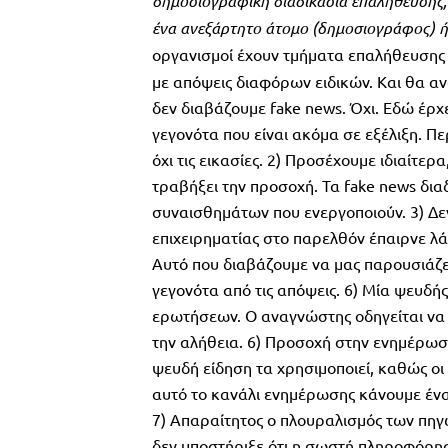
δημοσιογραφική διαδικασία επαλήθευσης,
ένα ανεξάρτητο άτομο (δημοσιογράφος) ή
οργανισμοί έχουν τμήματα επαλήθευσης
με απόψεις διαφόρων ειδικών. Και θα αν
δεν διαβάζουμε fake news. Όχι. Εδώ έρχε
γεγονότα που είναι ακόμα σε εξέλιξη. Π
όχι τις εικασίες. 2) Προσέχουμε ιδιαίτερ
τραβήξει την προσοχή. Τα fake news δια
συναισθημάτων που ενεργοποιούν. 3) Δε
επιχειρηματίας στο παρελθόν έπαιρνε λ
Αυτό που διαβάζουμε να μας παρουσιάζετ
γεγονότα από τις απόψεις. 6) Μία ψευδή
ερωτήσεων. Ο αναγνώστης οδηγείται να 
την αλήθεια. 6) Προσοχή στην ενημέρωσή
ψευδή είδηση τα χρησιμοποιεί, καθώς οι
αυτό το κανάλι ενημέρωσης κάνουμε ένα
7) Απαραίτητος ο πλουραλισμός των πηγ
δεν υποστήριξε ότι η σωστή πληροφόρησ