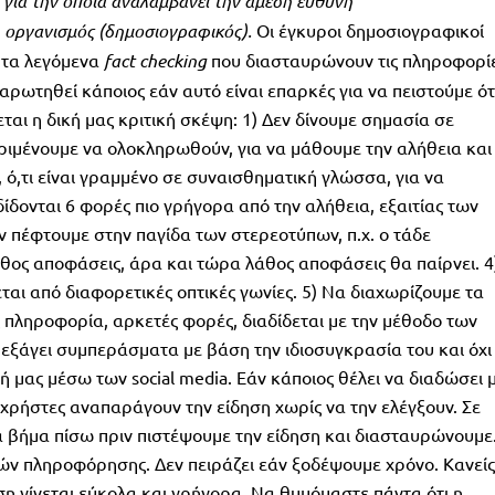
 για την οποία αναλαμβάνει την άμεση ευθύνη
 οργανισμός (δημοσιογραφικός).
Οι έγκυροι δημοσιογραφικοί
 τα λεγόμενα
fact checking
που διασταυρώνουν τις πληροφορί
αρωτηθεί κάποιος εάν αυτό είναι επαρκές για να πειστούμε ότ
ται η δική μας κριτική σκέψη: 1) Δεν δίνουμε σημασία σε
εριμένουμε να ολοκληρωθούν, για να μάθουμε την αλήθεια και
α, ό,τι είναι γραμμένο σε συναισθηματική γλώσσα, για να
δίδονται 6 φορές πιο γρήγορα από την αλήθεια, εξαιτίας των
ν πέφτουμε στην παγίδα των στερεοτύπων, π.χ. ο τάδε
άθος αποφάσεις, άρα και τώρα λάθος αποφάσεις θα παίρνει. 4
αι από διαφορετικές οπτικές γωνίες. 5) Να διαχωρίζουμε τα
ς πληροφορία, αρκετές φορές, διαδίδεται με την μέθοδο των
εξάγει συμπεράσματα με βάση την ιδιοσυγκρασία του και όχι
 μας μέσω των social media. Εάν κάποιος θέλει να διαδώσει 
 χρήστες αναπαράγουν την είδηση χωρίς να την ελέγξουν. Σε
 βήμα πίσω πριν πιστέψουμε την είδηση και διασταυρώνουμε
ών πληροφόρησης. Δεν πειράζει εάν ξοδέψουμε χρόνο. Κανείς
η γίνεται εύκολα και γρήγορα. Να θυμόμαστε πάντα ότι η