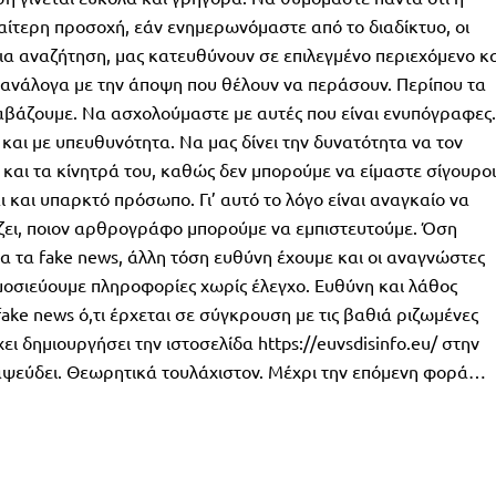
ιαίτερη προσοχή, εάν ενημερωνόμαστε από το διαδίκτυο, οι
ια αναζήτηση, μας κατευθύνουν σε επιλεγμένο περιεχόμενο κ
 ανάλογα με την άποψη που θέλουν να περάσουν. Περίπου τα
 διαβάζουμε. Να ασχολούμαστε με αυτές που είναι ενυπόγραφες.
, και με υπευθυνότητα. Να μας δίνει την δυνατότητα να τον
ς και τα κίνητρά του, καθώς δεν μπορούμε να είμαστε σίγουροι
 και υπαρκτό πρόσωπο. Γι’ αυτό το λόγο είναι αναγκαίο να
ζει, ποιον αρθρογράφο μπορούμε να εμπιστευτούμε. Όση
α τα fake news, άλλη τόση ευθύνη έχουμε και οι αναγνώστες
μοσιεύουμε πληροφορίες χωρίς έλεγχο. Ευθύνη και λάθος
ake news ό,τι έρχεται σε σύγκρουση με τις βαθιά ριζωμένες
ι δημιουργήσει την ιστοσελίδα https://euvsdisinfo.eu/ στην
ιαψεύδει. Θεωρητικά τουλάχιστον. Μέχρι την επόμενη φορά…