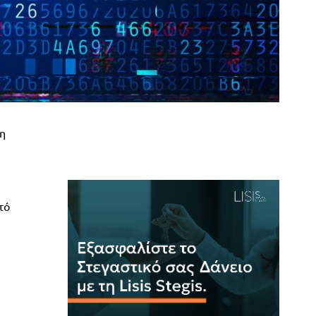
ση
τό