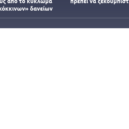
υς από το κύκλωμα
πρέπει να ξεκουμπιστ
κόκκινων» δανείων