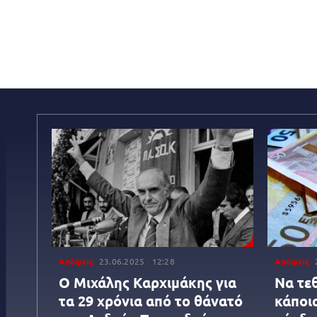
Απόψεις
23.06.2025
12:28
Απόψεις
O Mιχάλης Καρχιμάκης για
Να τεθ
τα 29 χρόνια από το θάνατό
κάποι