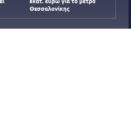
εί
εκατ. ευρώ για το μετρό
Θεσσαλονίκης