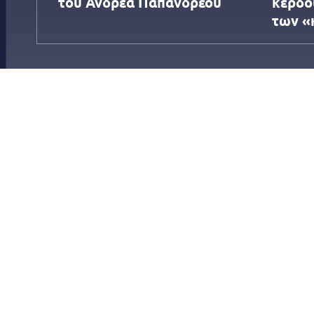
του Ανδρέα Παπανδρέου
κέρδο
των «