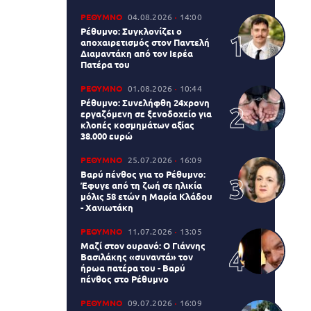
ΡΕΘΥΜΝΟ
04.08.2026
14:00
Ρέθυμνο: Συγκλονίζει ο
αποχαιρετισμός στον Παντελή
Διαμαντάκη από τον Ιερέα
Πατέρα του
ΡΕΘΥΜΝΟ
01.08.2026
10:44
Ρέθυμνο: Συνελήφθη 24χρονη
εργαζόμενη σε ξενοδοχείο για
κλοπές κοσμημάτων αξίας
38.000 ευρώ
ΡΕΘΥΜΝΟ
25.07.2026
16:09
Βαρύ πένθος για το Ρέθυμνο:
Έφυγε από τη ζωή σε ηλικία
μόλις 58 ετών η Μαρία Κλάδου
- Χανιωτάκη
ΡΕΘΥΜΝΟ
11.07.2026
13:05
Μαζί στον ουρανό: Ο Γιάννης
Βασιλάκης «συναντά» τον
ήρωα πατέρα του - Βαρύ
πένθος στο Ρέθυμνο
ΡΕΘΥΜΝΟ
09.07.2026
16:09