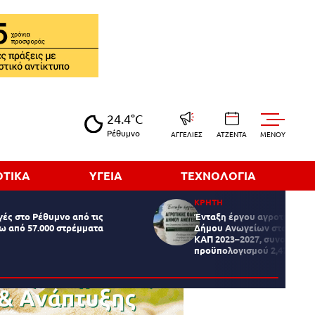
24.4°C
Ρέθυμνο
ΑΓΓΕΛΙΕΣ
ΑΤΖΕΝΤΑ
MENOY
ΟΤΙΚΑ
ΥΓΕΙΑ
ΤΕΧΝΟΛΟΓΙΑ
ΚΡΗΤΗ
ές στο Ρέθυμνο από τις
Ένταξη έργου αγροτικής οδ
ω από 57.000 στρέμματα
Δήμου Ανωγείων στο Στρατ
ΚΑΠ 2023–2027, συνολικού
προϋπολογισμού 2,47 εκατ.