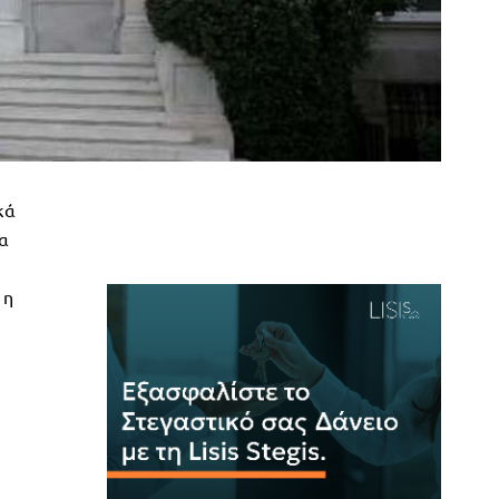
κά
ια
 η