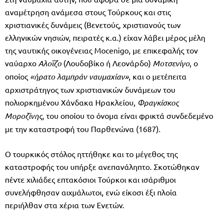
αναμέτρηση ανάμεσα στους Τούρκους και στις
χριστιανικές δυνάμεις (Βενετούς, χριστιανούς των
ελληνικών νησιών, πειρατές κ.α.) είχαν λάβει μέρος μέλη
της ναυτικής οικογένειας Mocenigo, με επικεφαλής τον
ναύαρχο
Αλοΐζο
(Λουδοβίκο ή Λεονάρδο)
Μοτσενίγο
, ο
οποίος
«ήρατο λαμπράν ναυμαχίαν»
, και ο μετέπειτα
αρχιστράτηγος των χριστιανικών δυνάμεων του
πολιορκημένου Χάνδακα Ηρακλείου,
Φραγκίσκος
Μοροζίνης
, του οποίου το όνομα είναι φρικτά συνδεδεμένο
με την καταστροφή του Παρθενώνα (1687).
Ο τουρκικός στόλος ηττήθηκε και το μέγεθος της
καταστροφής του υπήρξε ανεπανάληπτο. Σκοτώθηκαν
πέντε χιλιάδες επτακόσιοι Τούρκοι και ισάριθμοι
συνελήφθησαν αιχμάλωτοι, ενώ είκοσι έξι πλοία
περιήλθαν στα χέρια των Ενετών.