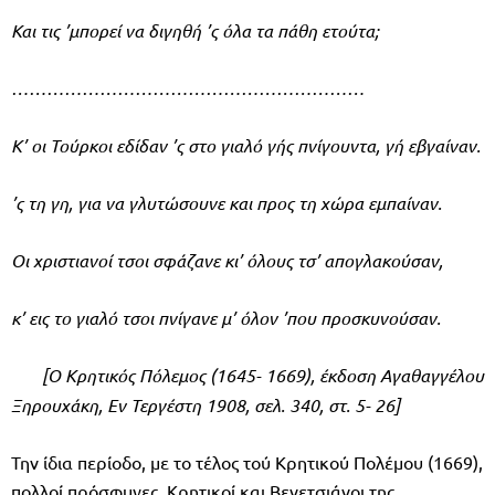
Και τις ’μπορεί να διγηθή ’ς όλα τα πάθη ετούτα;
……………………………………………………
Κ’ οι Τούρκοι εδίδαν ’ς στο γιαλό γής πνίγουντα, γή εβγαίναν.
’ς τη γη, για να γλυτώσουνε και προς τη χώρα εμπαίναν.
Οι χριστιανοί τσοι σφάζανε κι’ όλους τσ’ απογλακούσαν,
κ’ εις το γιαλό τσοι πνίγανε μ’ όλον ’που προσκυνούσαν.
[Ο Κρητικός Πόλεμος (1645- 1669), έκδοση Αγαθαγγέλου
Ξηρουχάκη, Εν Τεργέστη 1908, σελ. 340, στ. 5- 26]
Την ίδια περίοδο, με το τέλος τού Κρητικού Πολέμου (1669),
πολλοί πρόσφυγες, Κρητικοί και Βενετσιάνοι της