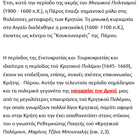
Έτσι, κατά την περίοδο της ακμής του
Μινωικού Πολιτισμού
(1900 - 1600 π.Χ.), η Πάρος έπαιζε σημαντικό ρόλο στις
θαλάσσιες μεταφορές των Κρητών. Τη μινωική κυριαρχία
στο Αιγαίο διαδέχθηκε η μυκηναϊκή (1600- 1100 π.Χ.),
έχοντας ως κέντρο τις "Κουκουναριές" της Πάρου.
Η περίοδος της
Ενετοκρατίας
και
Τουρκοκρατίας
και
ιδιαίτερα η περίοδος τού
Κρητικού Πολέμου
(1645- 1669),
έχουν να επιδείξουν, επίσης, συχνές σχέσεις επικοινωνίας
Κρήτης - Πάρου. Αυτήν την τελευταία περίοδο σημάδεψαν
και τα πολεμικά γεγονότα της
ναυμαχίας του Δριού
, μιας
από τις μεγαλύτερες επιχειρήσεις τού Κρητικού Πολέμου,
την οποία γνωρίζουν πολλοί λίγοι Κρητικοί, παρότι αφορά
και στην Κρήτη και την έχει απαθανατίσει στους στίχους
του ο γνωστός Ρεθεμνιώτης Ποιητής τού «Κρητικού
Πολέμου»,
Μαρίνος Τζάνε Μπουνιαλής
(εικ. 2,3).