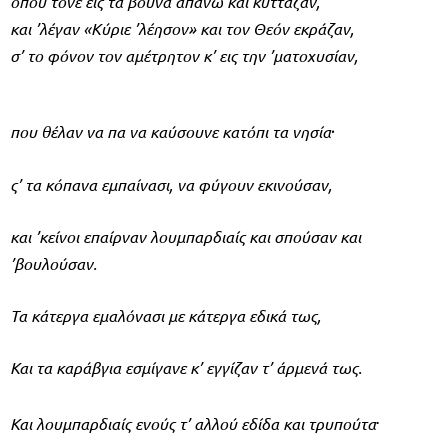
οπού τονε εις τα βουνά απάνω και κυττάζαν,
και ’λέγαν «Κύριε ’λέησον» και τον Θεόν εκράζαν,
σ’ το φόνον τον αμέτρητον κ’ εις την ’ματοχυσίαν,
.
που θέλαν να πα να καύσουνε κατόπι τα νησία
ς’ τα κόπανα εμπαίνασι, να φύγουν εκινούσαν,
και ’κείνοι επαίρναν λουμπαρδιαίς και σπούσαν και
’βουλούσαν.
Τα κάτεργα εμαλόνασι με κάτεργα εδικά τως,
Και τα καράβγια εσμίγανε κ’ εγγίζαν τ’ άρμενά τως.
.
Και λουμπαρδιαίς ενούς τ’ αλλού εδίδα και τρυπούτα