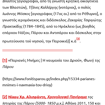
Βλαστός
(αγιογράφοι, από τη γνωστή κρητική οικογένεια
των Βλαστών),
Τζάνες Καλλέργης
(νοτάριος), ο πολύς
Ιωάννης Μόσκος
[αγιογράφος (17oς αι.) από το Ρέθυμνο], ο
γνωστός ιερομόναχος και διδάσκαλος
Ζαχαρίας Τσιριγώτης
Πρακτικίδης
(1784–1845), από το Ηράκλειο (ως βοηθός
επάρχου Νάξου, Πάρου και Αντιπάρου και δάσκαλος στην
[3]
πρωτεύουσα τού νησιού, την Παροικιά)] κ.ά
.
[1]
«Παριανές Μνήμες | Η ναυμαχία του Δριού»,
Φωνή της
Πάρου
(https://www.fonitisparou.gr/index.php/15334-parianes-
mnimes-i-navmaxia-tou-drioy)
[2]
Νίκου Χρ. Αλιπράντη,
Χρονολογικό Πανόραμα
της
Ιστορίας της Πάρου
(5000- 1850 μ.χ.),
Αθήνα 2011, 150 και