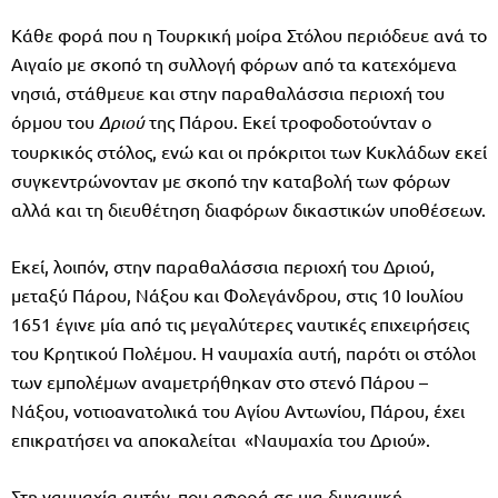
Κάθε φορά που η Τουρκική μοίρα Στόλου περιόδευε ανά το
Αιγαίο με σκοπό τη συλλογή φόρων από τα κατεχόμενα
νησιά, στάθμευε και στην παραθαλάσσια περιοχή του
όρμου του
Δριού
της Πάρου. Εκεί τροφοδοτούνταν ο
τουρκικός στόλος, ενώ και οι πρόκριτοι των Κυκλάδων εκεί
συγκεντρώνονταν με σκοπό την καταβολή των φόρων
αλλά και τη διευθέτηση διαφόρων δικαστικών υποθέσεων.
Εκεί, λοιπόν, στην παραθαλάσσια περιοχή του Δριού,
μεταξύ Πάρου, Νάξου και Φολεγάνδρου, στις 10 Ιουλίου
1651 έγινε μία από τις μεγαλύτερες ναυτικές επιχειρήσεις
του Κρητικού Πολέμου. Η ναυμαχία αυτή, παρότι οι στόλοι
των εμπολέμων αναμετρήθηκαν στο στενό Πάρου –
Νάξου, νοτιοανατολικά του Αγίου Αντωνίου, Πάρου, έχει
επικρατήσει να αποκαλείται «Ναυμαχία του Δριού».
Στη ναυμαχία αυτήν, που αφορά σε μια δυναμική