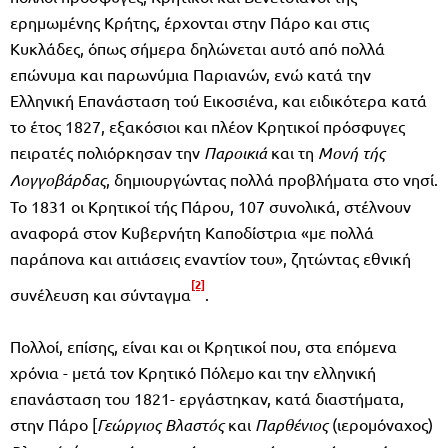
ερημωμένης Κρήτης, έρχονται στην Πάρο και στις
Κυκλάδες, όπως σήμερα δηλώνεται αυτό από πολλά
επώνυμα και παρωνύμια Παριανών, ενώ κατά την
Ελληνική Επανάσταση τού Εικοσιένα, και ειδικότερα κατά
το έτος 1827, εξακόσιοι και πλέον Κρητικοί πρόσφυγες
πειρατές πολιόρκησαν την
Παροικιά
και τη
Μονή τής
Λογγοβάρδας
, δημιουργώντας πολλά προβλήματα στο νησί.
Το 1831 οι Κρητικοί τής Πάρου, 107 συνολικά, στέλνουν
αναφορά στον Κυβερνήτη Καποδίστρια «με πολλά
παράπονα και αιτιάσεις εναντίον του», ζητώντας εθνική
[2]
συνέλευση και σύνταγμα
.
Πολλοί, επίσης, είναι και οι Κρητικοί που, στα επόμενα
χρόνια - μετά τον Κρητικό Πόλεμο και την ελληνική
επανάσταση του 1821- εργάστηκαν, κατά διαστήματα,
στην Πάρο [
Γεώργιος Βλαστός
και
Παρθένιος
(ιερομόναχος)