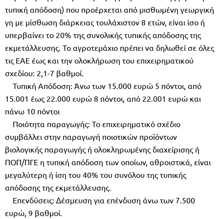
τυπική απόδοση) που προέρχεται από µισθωµένη γεωργική
γη µε µίσθωση διάρκειας τουλάχιστον 8 ετών, είναι ίσο ή
υπερβαίνει το 20% της συνολικής τυπικής απόδοσης της
εκµετάλλευσης. Το αγροτεµάχιο πρέπει να δηλωθεί σε όλες
τις ΕΑΕ έως και την ολοκλήρωση του επιχειρηµατικού
σχεδίου: 2,1-7 βαθµοί.
Τυπική Απόδοση: Άνω των 15.000 ευρώ 5 πόντοι, από
15.001 έως 22.000 ευρώ 8 πόντοι, από 22.001 ευρώ και
πάνω 10 πόντοι
Ποιότητα παραγωγής: Το επιχειρηµατικό σχέδιο
συµβάλλει στην παραγωγή ποιοτικών προϊόντων
βιολογικής παραγωγής ή ολοκληρωµένης διαχείρισης ή
ΠΟΠ/ΠΓΕ η τυπική απόδοση των οποίων, αθροιστικά, είναι
µεγαλύτερη ή ίση του 40% του συνόλου της τυπικής
απόδοσης της εκµετάλλευσης.
Επενδύσεις: ∆έσµευση για επένδυση άνω των 7.500
ευρώ, 9 βαθµοί.