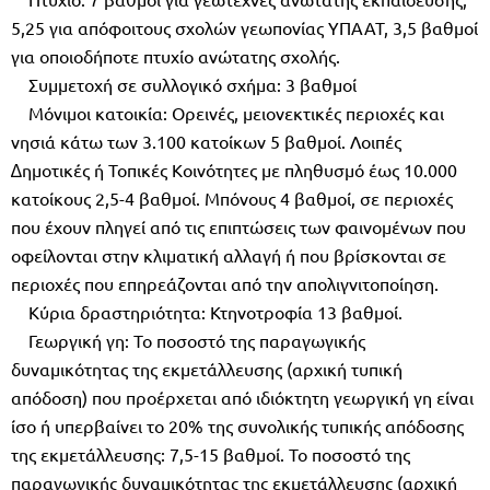
5,25 για απόφοιτους σχολών γεωπονίας ΥΠΑΑΤ, 3,5 βαθµοί
για οποιοδήποτε πτυχίο ανώτατης σχολής.
Συµµετοχή σε συλλογικό σχήµα: 3 βαθµοί
Μόνιµοι κατοικία: Ορεινές, µειονεκτικές περιοχές και
νησιά κάτω των 3.100 κατοίκων 5 βαθµοί. Λοιπές
∆ηµοτικές ή Τοπικές Κοινότητες µε πληθυσµό έως 10.000
κατοίκους 2,5-4 βαθµοί. Μπόνους 4 βαθµοί, σε περιοχές
που έχουν πληγεί από τις επιπτώσεις των φαινοµένων που
οφείλονται στην κλιµατική αλλαγή ή που βρίσκονται σε
περιοχές που επηρεάζονται από την απολιγνιτοποίηση.
Κύρια δραστηριότητα: Κτηνοτροφία 13 βαθµοί.
Γεωργική γη: Το ποσοστό της παραγωγικής
δυναµικότητας της εκµετάλλευσης (αρχική τυπική
απόδοση) που προέρχεται από ιδιόκτητη γεωργική γη είναι
ίσο ή υπερβαίνει το 20% της συνολικής τυπικής απόδοσης
της εκµετάλλευσης: 7,5-15 βαθµοί. Το ποσοστό της
παραγωγικής δυναµικότητας της εκµετάλλευσης (αρχική