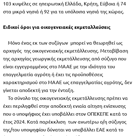
103 κυψέλες σε ηπειρωτική Ελλάδα, Κρήτη, Εύβοια ή 74
στα µικρά νησιά ή 92 για τα υπόλοιπα νησιά της χώρας.
Ειδικοί όροι για οικογενειακές εκµεταλλεύσεις
Μόνο ένας εκ των συζύγων µπορεί να θεωρηθεί ως
αρχηγός της οικογενειακής εκµετάλλευσης. Μεταβίβαση
της αρχηγίας γεωργικής εκµετάλλευσης από σύζυγο που
είναι εγγεγραµµένος στο ΜΑΑΕ µε την ιδιότητα του
επαγγελµατία αγρότη ή έχει τις προϋποθέσεις
χαρακτηρισµού στο ΜΑΑΕ ως επαγγελµατίας αγρότης, δεν
γίνεται αποδεκτή για την ένταξη.
Το σύνολο της οικογενειακής εκµετάλλευσης πρέπει να
έχει περιληφθεί στην αποδεκτή ενιαία αίτηση ενίσχυσης
που ο υποψήφιος έχει υποβάλλει στον ΟΠΕΚΕΠΕ κατά το
έτος 2024. Κατά παρέκκλιση των ανωτέρω ο/η σύζυγος
της/του υποψηφίου δύναται να υποβάλλει ΕΑΕ κατά το