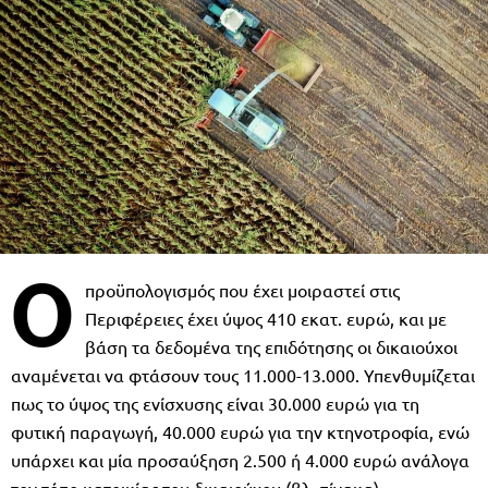
Ο
προϋπολογισµός που έχει µοιραστεί στις
Περιφέρειες έχει ύψος 410 εκατ. ευρώ, και µε
βάση τα δεδοµένα της επιδότησης οι δικαιούχοι
αναµένεται να φτάσουν τους 11.000-13.000. Υπενθυµίζεται
πως το ύψος της ενίσχυσης είναι 30.000 ευρώ για τη
φυτική παραγωγή, 40.000 ευρώ για την κτηνοτροφία, ενώ
υπάρχει και µία προσαύξηση 2.500 ή 4.000 ευρώ ανάλογα
τον τόπο κατοικίας του δικαιούχου (βλ. πίνακα).