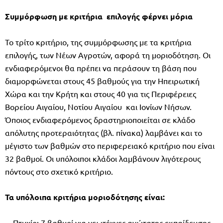
Συμμόρφωση με κριτήρια επιλογής φέρνει μόρια
Το τρίτο κριτήριο, της συµµόρφωσης µε τα κριτήρια
επιλογής, των Νέων Αγροτών, αφορά τη µοριοδότηση. Οι
ενδιαφερόµενοι θα πρέπει να περάσουν τη βάση που
διαµορφώνεται στους 45 βαθµούς για την Ηπειρωτική
Χώρα και την Κρήτη και στους 40 για τις Περιφέρειες
Βορείου Αιγαίου, Νοτίου Αιγαίου και Ιονίων Νήσων.
Όποιος ενδιαφερόµενος δραστηριοποιείται σε κλάδο
απόλυτης προτεραιότητας (βλ. πίνακα) λαµβάνει και το
µέγιστο των βαθµών στο περιφερειακό κριτήριο που είναι
32 βαθµοί. Οι υπόλοιποι κλάδοι λαµβάνουν λιγότερους
πόντους στο σχετικό κριτήριο.
Τα υπόλοιπα κριτήρια µοριοδότησης είναι:
Πτυχίο: 7 βαθµοί για γεωτέχνες ανώτατης εκπαίδευσης,