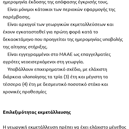
ηµεροµηνία έκδοσης της απόφασης έγκρισής τους.
Είναι µόνιµοι κάτοικοι των περιοχών εφαρµογής της
παρέµβασης.
Είναι αρχηγοί των γεωργικών εκµεταλλεύσεων και
έχουν εγκατασταθεί για πρώτη φορά κατά το
δεκαοκτάµηνο που προηγείται της ηµεροµηνίας υποβολής
της αίτησης στήριξης.
Είναι εγγεγραµµένοι στο ΜΑΑΕ ως επαγγελµατίες
αγρότες νεοεισερχόµενοι στη γεωργία.
Υποβάλλουν επιχειρηµατικό σχέδιο, µε ελάχιστη
διάρκεια υλοποίησης τα τρία (3) έτη και µέγιστη τα
τέσσερα (4) έτη µε δεσµευτικό ποσοτικό στόχο και
χρονικές προθεσµίες
Επιλεξιµότητας εκµετάλλευσης
Η γεωργική εκµετάλλευση πρέπει να έχει ελάχιστο µέγεθος