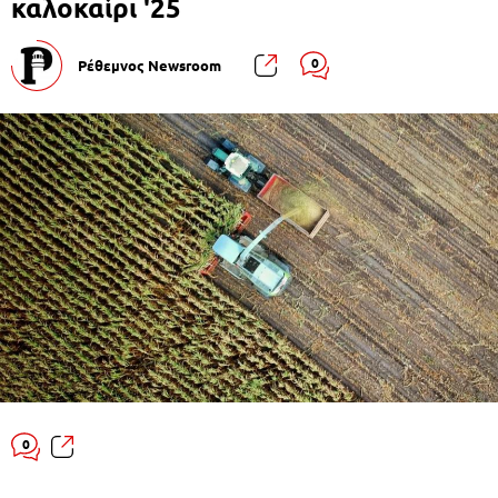
καλοκαίρι '25
0
Ρέθεμνος Newsroom
0