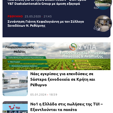
Y&T Daskalantonakis Group με άμεση εξαγορά
ΡΕΘΥΜΝΟ
25.05.2020
21:45
Συνάντηση Γιάννη Κεφαλογιάννη με τον Σύλλογο
Ξενοδόχων Ν. Ρεθύμνης
Νέες εγκρίσεις για επενδύσεις σε
5άστερα ξενοδοχεία σε Κρήτη και
Ρέθυμνο
05.01.2024
18:59
No1 η Ελλάδα στις πωλήσεις της TUI –
Εξαντλούνται τα πακέτα