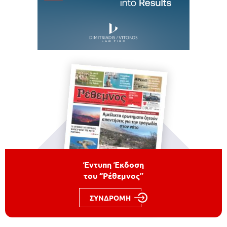
Έντυπη Έκδοση
του “Ρέθεμνος”
ΣΥΝΔΡΟΜΗ