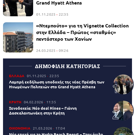
Grand Hyatt Athens
01.11.2025
22:35
«Nτεμπούτο» για τη Vignette Collection
στην Ελλάδα – Πρώτος «σταθμός»
πεντάστερο των Χανίων
24.03.2025
09:26
ΔΗΜΟΦΙΛΗ ΚΑΤΗΓΟΡΙΑΣ
ΕΛΛΑΔΑ
01.11.2025
22:35
Λαμπρή εκδήλωση υποδοχής της νέας Πρέσβη των
Ηνωμένων Πολιτειών στο Grand Hyatt Athens
ΚΡΗΤΗ
04.02.2026
11:35
Ξενοδοχεία: Νέο deal Hines – Γιάννη
Δασκαλαντωνάκη στην Κρήτη
ΟΙΚΟΝΟΜΙΑ
21.03.2026
17:04
Νέα εποχή για το Hydra Beach Resort – Στον όμιλο